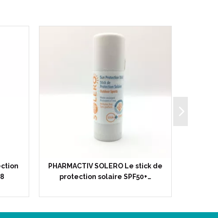
ection
PHARMACTIV SOLERO Le stick de
PHARMAC
98
protection solaire SPF50+…
Soleil