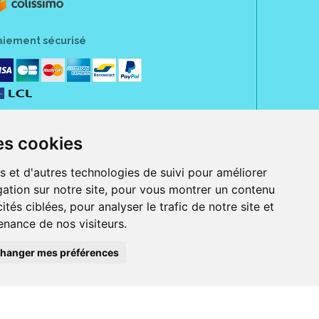
aiement sécurisé
es cookies
s et d'autres technologies de suivi pour améliorer
ation sur notre site, pour vous montrer un contenu
ités ciblées, pour analyser le trafic de notre site et
nance de nos visiteurs.
rue Jeanne d' Harcourt, 80300 Albert.
 sans ordonnance.
hanger mes préférences
ranger).
e, iPad et iPod touch), ou sur Google Play (pour Androïd 5.0 ou version
 Express, Bancontact, PayPal.
 beauté et bien-être ainsi que différents services : suivi personnalisé,
auté de la peau, des cheveux...), mesure de la glycémie, perruques.
s 30 ans, Pharmactiv réunit près de 1500 adhérents pharmaciens autour d' un