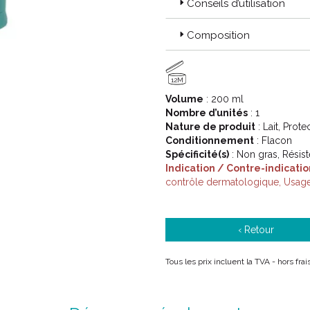
Conseils d’utilisation
Tolérance :
Le potentiel sensibilisant de
Composition
réalisés sous contrôle médica
Famille :
12M
Une solution adaptée à chaq
Volume
: 200 ml
pour les peaux les plus sensi
Nombre d’unités
: 1
Nature de produit
: Lait, Prote
Prix :
Conditionnement
: Flacon
Spécificité(s)
: Non gras, Résist
Votre pharmacien PHARMACTI
Indication / Contre-indicatio
meilleur prix et en exclusivi
contrôle dermatologique, Usage
‹ Retour
Tous les prix incluent la TVA - hors fr