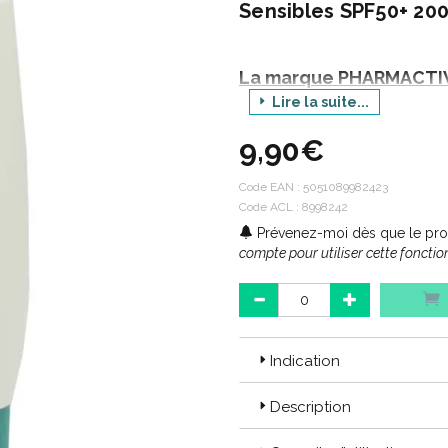
Sensibles SPF50+ 200
La marque PHARMACTIV
Lire la suite...
9,90€
La marque PHARMACTIV est une 
à toute la famille. Proposée en 
réseau Pharmactiv, elle regrou
Code EAN :
5051089982423
leur qualité irréprochable et leur
Code ACL : 8998242
Prévenez-moi dès que le prod
compte pour utiliser cette fonction
Les valeurs PHARMACTI
Formulations :
Indication
Des actifs reconnus pour leur
Des conservateurs sélectionn
conditionnements.
Description
Des formulations approuvées