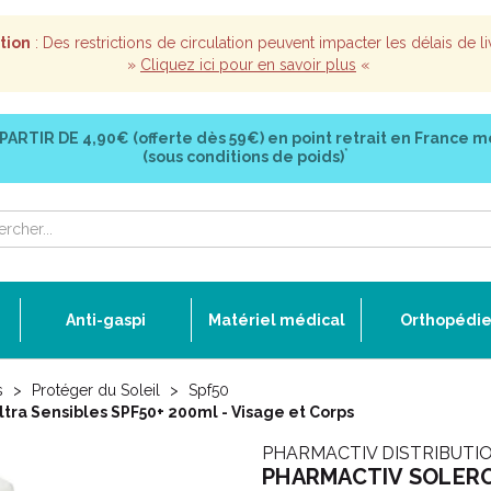
tion
: Des restrictions de circulation peuvent impacter les délais de li
»
Cliquez ici pour en savoir plus
«
 PARTIR DE
4,90€ (offerte dès 59€)
en point retrait en France m
*
(sous conditions de poids)
Anti-gaspi
Matériel médical
Orthopédi
s
Protéger du Soleil
Spf50
ra Sensibles SPF50+ 200ml - Visage et Corps
PHARMACTIV DISTRIBUTI
PHARMACTIV SOLERO L