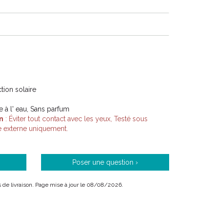
 chaque produit est évalué grâce à des tests d’ usage
l ou des tests d’ hypoallergénicité.
ue membre de la famille au quotidien, y compris
bles.
ction solaire
e à l' eau, Sans parfum
V s’ engage à vous proposer ces produits, au
n
: Éviter tout contact avec les yeux, Testé sous
té, dans les pharmacies du réseau.
 externe uniquement.
Poser une question ›
ais de livraison. Page mise à jour le 08/08/2026.