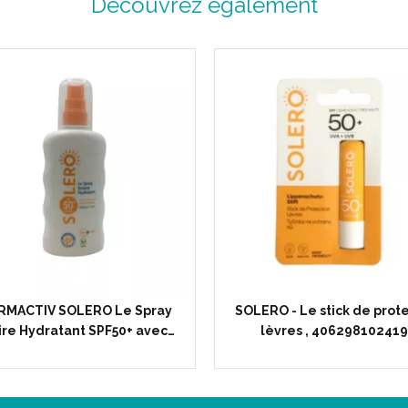
Découvrez également
RMACTIV SOLERO Le Spray
SOLERO - Le stick de prot
ire Hydratant SPF50+ avec…
lèvres , 40629810241