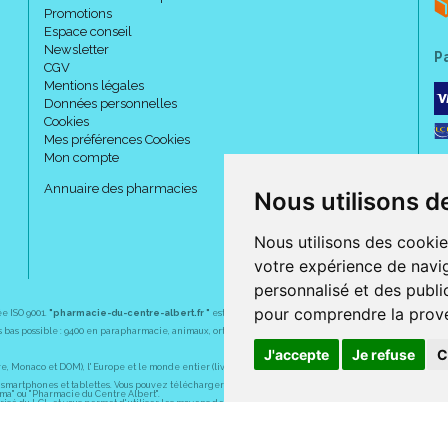
Promotions
Espace conseil
Newsletter
P
CGV
Mentions légales
Données personnelles
Cookies
Mes préférences Cookies
Mon compte
Annuaire des pharmacies
Nous utilisons d
Nous utilisons des cookie
votre expérience de navig
personnalisé et des public
pour comprendre la prove
ée ISO 9001.
"pharmacie-du-centre-albert.fr "
est le site internet de l
a pharmacie du centre
, 32 
plus bas possible : 9400 en parapharmacie, animaux, orthopédie, matériel médical. 1700 en médicaments
J'accepte
Je refuse
C
Monaco et DOM), l' Europe et le monde entier (livraison assuré par Colissimo et ses partenaires à l' ét
martphones et tablettes. Vous pouvez télécharger gratuitement l' application sur l' AppStore (pour iPhon
rma" ou "Pharmacie du Centre Albert".
sé du LCL et vous permet d' utiliser les moyens de paiement suivants : CB, Visa, MasterCard, American
s pharmaceutiques, homéopathiques, orthopédiques, vétérinaires, aide à domicile, parapharmaceutiques,
e, grossesse, AVK (anti-vitamines K, Previscan,...), asthme, anti-coagulants oraux, diag Expert (test be
tiv
. Pharmactiv, filiale de l' OCP, est un groupement fournisseur de services pour la pharmacie. Depui