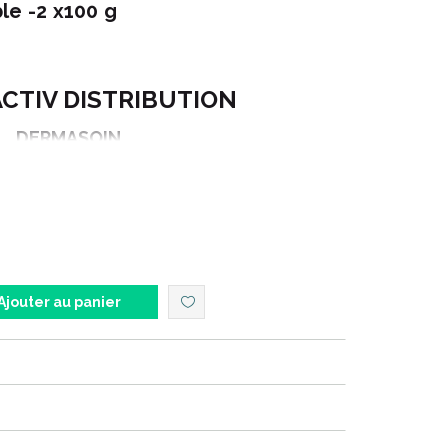
le -2 x100 g
CTIV DISTRIBUTION
DERMASOIN
SURGRAS SANS SAVON
U SECHE ET SENSIBLE
2 X 100 g
Ajouter au panier