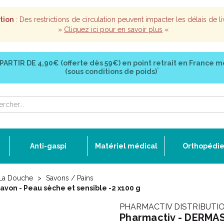
tion
: Des restrictions de circulation peuvent impacter les délais de li
»
Cliquez ici pour en savoir plus
«
 PARTIR DE
4,90€ (offerte dès 59€)
en point retrait en France m
*
(sous conditions de poids)
Anti-gaspi
Matériel médical
Orthopédi
 La Douche
Savons / Pains
avon - Peau sèche et sensible -2 x100 g
PHARMACTIV DISTRIBUTI
Pharmactiv - DERMASO