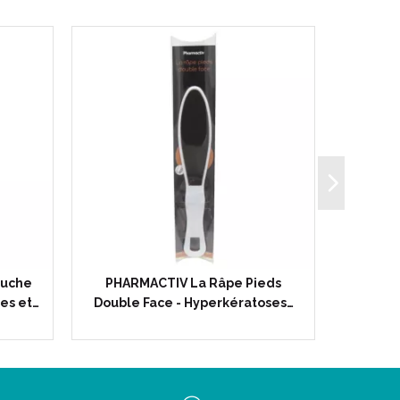
ouche
PHARMACTIV La Râpe Pieds
PHARMA
es et…
Double Face - Hyperkératoses…
Lava