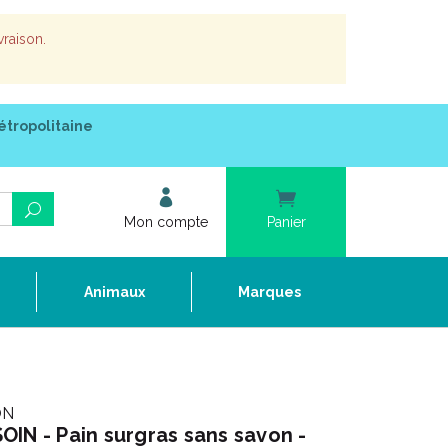
vraison.
étropolitaine
Mon compte
Panier
e
Animaux
Marques
ON
IN - Pain surgras sans savon -