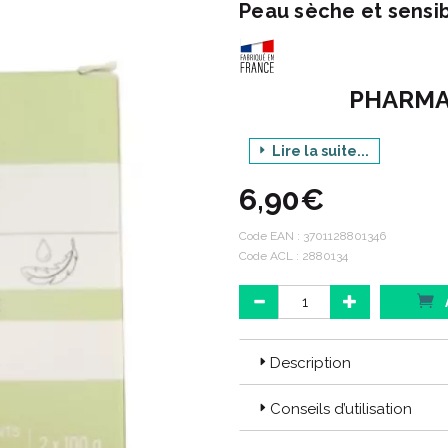
Peau sèche et sensib
PHARMA
Lire la suite...
PAIN 
6,90€
PEA
Code EAN :
3701128801346
Code ACL : 2880134
Code ACL : 2880134
Code EAN : 3701128801346
Description
Conseils d’utilisation