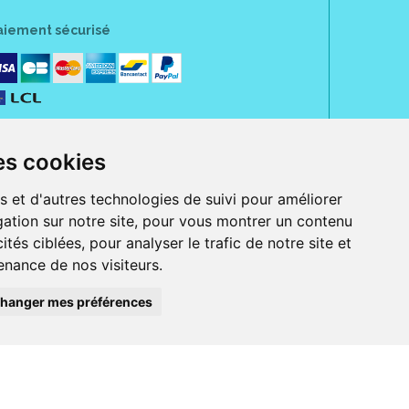
aiement sécurisé
es cookies
s et d'autres technologies de suivi pour améliorer
ation sur notre site, pour vous montrer un contenu
ités ciblées, pour analyser le trafic de notre site et
nance de nos visiteurs.
rue Jeanne d' Harcourt, 80300 Albert.
 sans ordonnance.
hanger mes préférences
ranger).
e, iPad et iPod touch), ou sur Google Play (pour Androïd 5.0 ou version
 Express, Bancontact, PayPal.
 beauté et bien-être ainsi que différents services : suivi personnalisé,
auté de la peau, des cheveux...), mesure de la glycémie, perruques.
s 30 ans, Pharmactiv réunit près de 1500 adhérents pharmaciens autour d' un
du matériel médical sous sa marque BetterLife.