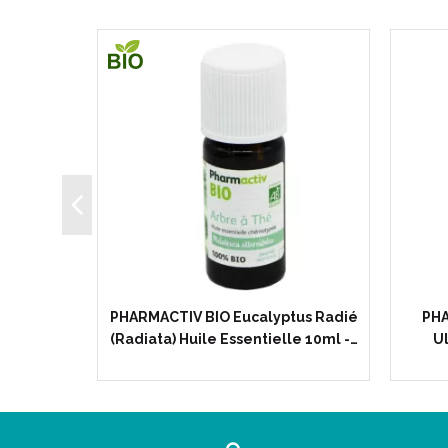
r (Citrus
PHARMACTIV BIO Eucalyptus Radié
PHA
 10ml -…
(Radiata) Huile Essentielle 10ml -…
Ul