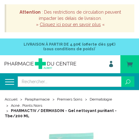
Attention
: Des restrictions de circulation peuvent
impacter les délais de livraison.
»
Cliquez ici pour en savoir plus
«
LIVRAISON À PARTIR DE
4,90€ (offerte dès 59€)
*
(sous conditions de poids)
Accueil
Parapharmacie
Premiers Soins
Dermatologie
Acné , Points Noirs
PHARMACTIV / DERMASOIN - Gel nettoyant purifiant -
Tbe/200 ML