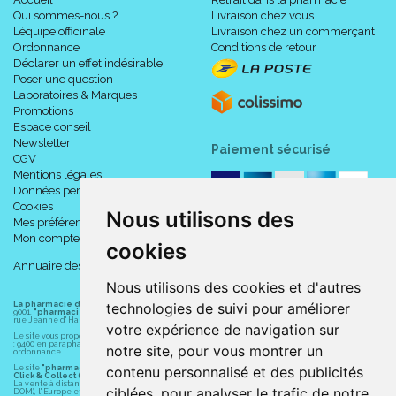
Qui sommes-nous ?
Livraison chez vous
L’équipe officinale
Livraison chez un commerçant
Ordonnance
Conditions de retour
Déclarer un effet indésirable
Poser une question
Laboratoires & Marques
Promotions
Espace conseil
Newsletter
Paiement sécurisé
CGV
Mentions légales
Données personnelles
Cookies
Nous utilisons des
Mes préférences Cookies
Mon compte
cookies
Annuaire des pharmacies
Nous utilisons des cookies et d'autres
La pharmacie du centre à Albert
(80300) est une pharmacie française certifiée ISO
technologies de suivi pour améliorer
9001.
"pharmacie-du-centre-albert.fr "
est le site internet de l
a pharmacie du centre
, 32
rue Jeanne d' Harcourt, 80300 Albert.
votre expérience de navigation sur
Le site vous propose un large choix de plus de 11000 références, au prix les plus bas possible
: 9400 en parapharmacie, animaux, orthopédie, matériel médical. 1700 en médicaments sans
notre site, pour vous montrer un
ordonnance.
Le site
"pharmacie-du-centre-albert.fr"
vous propose les service suivants :
contenu personnalisé et des publicités
Click & Collect (retrait gratuit dans la pharmacie).
La vente à distance chez vous et/ou chez un commerçant sur la France (Andorre, Monaco et
ciblées, pour analyser le trafic de notre
DOM), l' Europe et le monde entier (livraison assuré par Colissimo et ses partenaires à l'