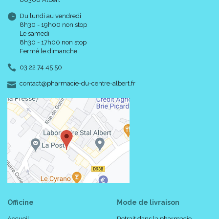
Du lundi au vendredi
8h30 - 19h00 non stop
Le samedi
8h30 - 17h00 non stop
Fermé le dimanche
03 22 74 45 50
-
-
contact
@
pharmacie-du-centre-albert.fr
Officine
Mode de livraison
Accueil
Retrait dans la pharmacie