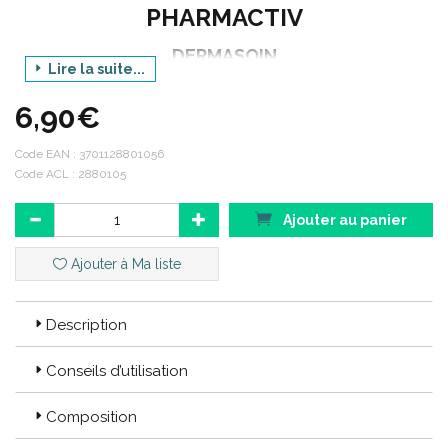
PHARMACTIV
DERMASOIN
Lire la suite...
GEL NETTOYANT PURIFIANT
6,90€
TBE/200 ML
Code EAN :
3701128801056
Code ACL : 2880105
Code EAN : 3701128801056
Ajouter au panier
Code ACL : 2880105
Ajouter à Ma liste
Description
Conseils d’utilisation
Composition