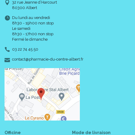
32 rue Jeanne d’Harcourt
80300 Albert
Du lundi au vendredi
8h30 - 19h00 non stop
Le samedi
8h30 - 17h00 non stop
Fermé le dimanche
03 22 74 45 50
-
-
contact
@
pharmacie-du-centre-albert.fr
Officine
Mode de livraison