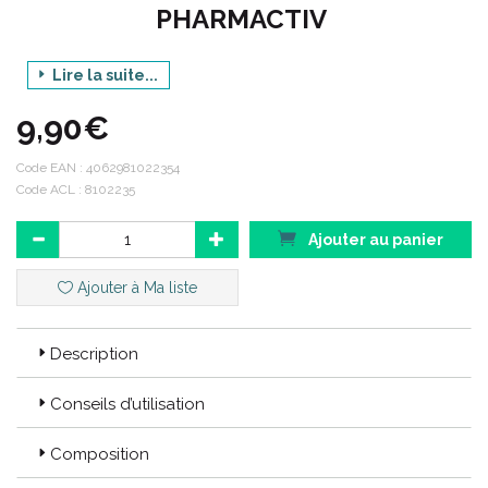
PHARMACTIV
Lire la suite...
9,90€
Gamme : DERMASOIN
Produit : SHAMPOING ANTIPELLICULAIRE
Code EAN :
4062981022354
RÉÉQUILIBRANT
Code ACL : 8102235
Contenance : 200 ML
Ajouter au panier
Ajouter à Ma liste
Code EAN : 4062981022354
Description
Code ACL :
8102235
Conseils d’utilisation
Composition