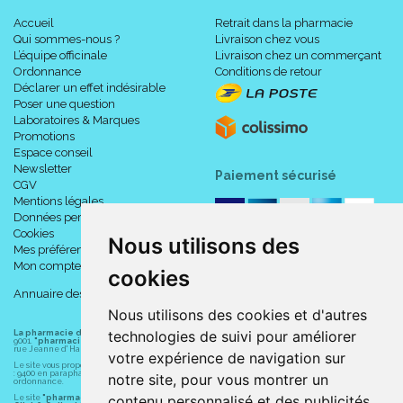
Accueil
Retrait dans la pharmacie
Qui sommes-nous ?
Livraison chez vous
L’équipe officinale
Livraison chez un commerçant
Ordonnance
Conditions de retour
Déclarer un effet indésirable
Poser une question
Laboratoires & Marques
Promotions
Espace conseil
Newsletter
Paiement sécurisé
CGV
Mentions légales
Données personnelles
Cookies
Nous utilisons des
Mes préférences Cookies
Mon compte
cookies
Annuaire des pharmacies
Nous utilisons des cookies et d'autres
technologies de suivi pour améliorer
La pharmacie du centre à Albert
(80300) est une pharmacie française certifiée ISO
9001.
"pharmacie-du-centre-albert.fr "
est le site internet de l
a pharmacie du centre
, 32
rue Jeanne d' Harcourt, 80300 Albert.
votre expérience de navigation sur
Le site vous propose un large choix de plus de 11000 références, au prix les plus bas possible
: 9400 en parapharmacie, animaux, orthopédie, matériel médical. 1700 en médicaments sans
notre site, pour vous montrer un
ordonnance.
contenu personnalisé et des publicités
Le site
"pharmacie-du-centre-albert.fr"
vous propose les service suivants :