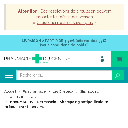
Attention
: Des restrictions de circulation peuvent
impacter les délais de livraison.
»
Cliquez ici pour en savoir plus
«
LIVRAISON À PARTIR DE
4,90€ (offerte dès 59€)
*
(sous conditions de poids)
Accueil
Parapharmacie
Les Cheveux
Shampooing
Anti Pelliculaires
PHARMACTIV - Dermasoin - Shampoing antipelliculaire
rééquilibrant - 200 ml