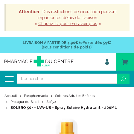
Attention
: Des restrictions de circulation peuvent
impacter les délais de livraison.
»
Cliquez ici pour en savoir plus
«
LIVRAISON À PARTIR DE
4,90€ (offerte dès 59€)
*
(sous conditions de poids)
Accueil
Parapharmacie
Solaires Adultes Enfants
Protéger du Soleil
Spf50
SOLERO 50+ - UVA+UB - Spray Solaire Hydratant - 200ML