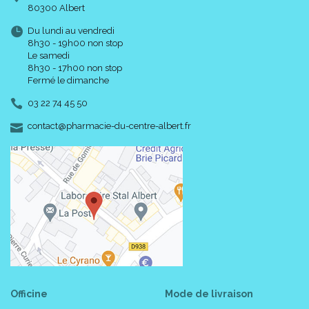
80300 Albert
Du lundi au vendredi
8h30 - 19h00 non stop
Le samedi
8h30 - 17h00 non stop
Fermé le dimanche
03 22 74 45 50
-
-
contact
@
pharmacie-du-centre-albert.fr
Officine
Mode de livraison