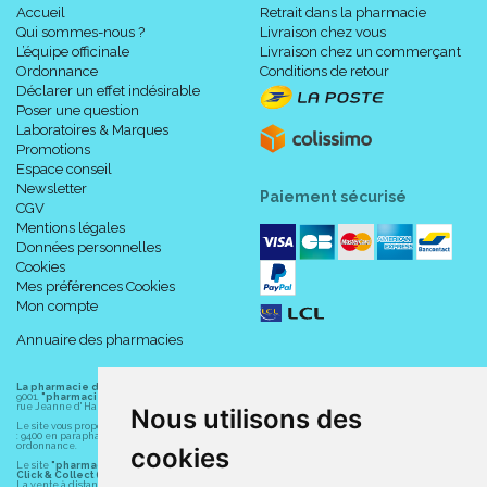
Accueil
Retrait dans la pharmacie
Qui sommes-nous ?
Livraison chez vous
L’équipe officinale
Livraison chez un commerçant
Ordonnance
Conditions de retour
Déclarer un effet indésirable
Poser une question
Laboratoires & Marques
Promotions
Espace conseil
Newsletter
Paiement sécurisé
CGV
Mentions légales
Données personnelles
Cookies
Mes préférences Cookies
Mon compte
Annuaire des pharmacies
La pharmacie du centre à Albert
(80300) est une pharmacie française certifiée ISO
9001.
"pharmacie-du-centre-albert.fr "
est le site internet de l
a pharmacie du centre
, 32
rue Jeanne d' Harcourt, 80300 Albert.
Nous utilisons des
Le site vous propose un large choix de plus de 11000 références, au prix les plus bas possible
: 9400 en parapharmacie, animaux, orthopédie, matériel médical. 1700 en médicaments sans
ordonnance.
cookies
Le site
"pharmacie-du-centre-albert.fr"
vous propose les service suivants :
Click & Collect (retrait gratuit dans la pharmacie).
La vente à distance chez vous et/ou chez un commerçant sur la France (Andorre, Monaco et