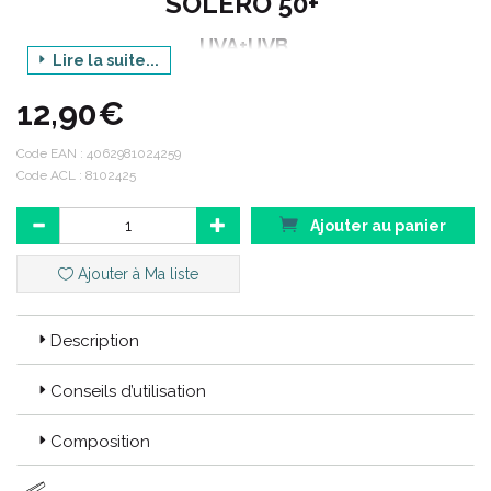
SOLERO 50+
UVA+UVB
Lire la suite...
Spray Solaire Hydratant
12,90€
200ML
Code EAN :
4062981024259
Code ACL : 8102425
CODE EAN : 406298102459
Ajouter au panier
CODE ACL : 8102425
Ajouter à Ma liste
Description
Conseils d’utilisation
Composition