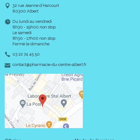
32 rue Jeanne d’Harcourt
80300 Albert
Du lundi au vendredi
8h30 - 19h00 non stop
Le samedi
8h30 - 17h00 non stop
Fermé le dimanche
03 22 74 45 50
-
-
contact
@
pharmacie-du-centre-albert.fr