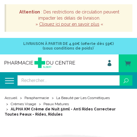
Attention
: Des restrictions de circulation peuvent
impacter les délais de livraison.
»
Cliquez ici pour en savoir plus
«
LIVRAISON À PARTIR DE
4,90€ (offerte dès 59€)
*
(sous conditions de poids)
Accueil
Parapharmacie
La Beauté par Les Cosmétiques
Crèmes Visage
Peaux Matures
ALPHA KM Crème de Nuit 50ml - Anti Rides Correcteur
Toutes Peaux - Rides, Ridules