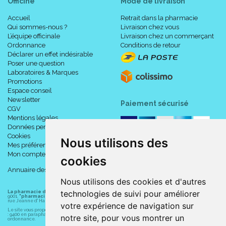
Officine
Mode de livraison
Accueil
Retrait dans la pharmacie
Qui sommes-nous ?
Livraison chez vous
L’équipe officinale
Livraison chez un commerçant
Ordonnance
Conditions de retour
Déclarer un effet indésirable
Poser une question
Laboratoires & Marques
Promotions
Espace conseil
Newsletter
Paiement sécurisé
CGV
Mentions légales
Données personnelles
Cookies
Nous utilisons des
Mes préférences Cookies
Mon compte
cookies
Annuaire des pharmacies
Nous utilisons des cookies et d'autres
technologies de suivi pour améliorer
La pharmacie du centre à Albert
(80300) est une pharmacie française certifiée ISO
9001.
"pharmacie-du-centre-albert.fr "
est le site internet de l
a pharmacie du centre
, 32
rue Jeanne d' Harcourt, 80300 Albert.
votre expérience de navigation sur
Le site vous propose un large choix de plus de 11000 références, au prix les plus bas possible
: 9400 en parapharmacie, animaux, orthopédie, matériel médical. 1700 en médicaments sans
notre site, pour vous montrer un
ordonnance.