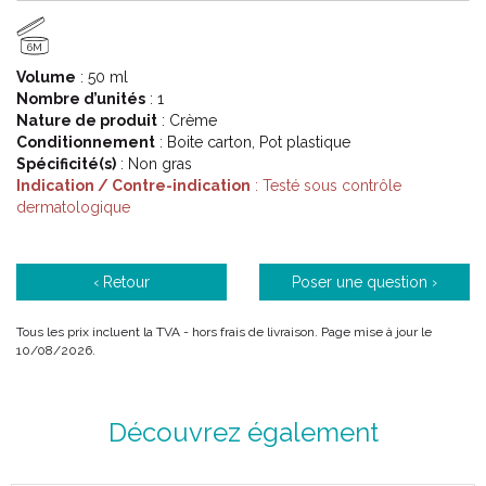
6M
Code ACL : 4831258
Volume
: 50 ml
Code EAN : 3571940001244
Nombre d’unités
: 1
Nature de produit
: Crème
Conditionnement
: Boite carton, Pot plastique
Spécificité(s)
: Non gras
Indication / Contre-indication
: Testé sous contrôle
dermatologique
‹ Retour
Poser une question ›
Tous les prix incluent la TVA - hors frais de livraison. Page mise à jour le
10/08/2026.
Découvrez également