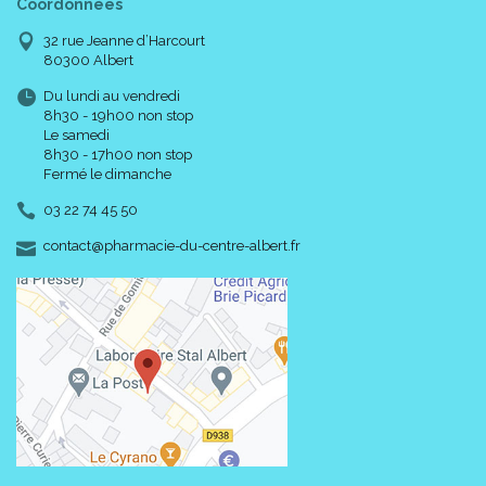
Coordonnées
32 rue Jeanne d’Harcourt
80300 Albert
Du lundi au vendredi
8h30 - 19h00 non stop
Le samedi
8h30 - 17h00 non stop
Fermé le dimanche
03 22 74 45 50
-
-
contact
@
pharmacie-du-centre-albert.fr