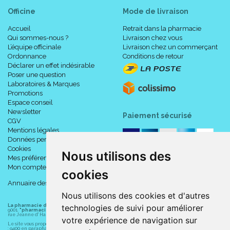
Officine
Mode de livraison
Accueil
Retrait dans la pharmacie
Qui sommes-nous ?
Livraison chez vous
L’équipe officinale
Livraison chez un commerçant
Ordonnance
Conditions de retour
Déclarer un effet indésirable
Poser une question
Laboratoires & Marques
Promotions
Espace conseil
Newsletter
Paiement sécurisé
CGV
Mentions légales
Données personnelles
Cookies
Nous utilisons des
Mes préférences Cookies
Mon compte
cookies
Annuaire des pharmacies
Nous utilisons des cookies et d'autres
La pharmacie du centre à Albert
(80300) est une pharmacie française certifiée ISO
technologies de suivi pour améliorer
9001.
"pharmacie-du-centre-albert.fr "
est le site internet de l
a pharmacie du centre
, 32
rue Jeanne d' Harcourt, 80300 Albert.
votre expérience de navigation sur
Le site vous propose un large choix de plus de 11000 références, au prix les plus bas possible
: 9400 en parapharmacie, animaux, orthopédie, matériel médical. 1700 en médicaments sans