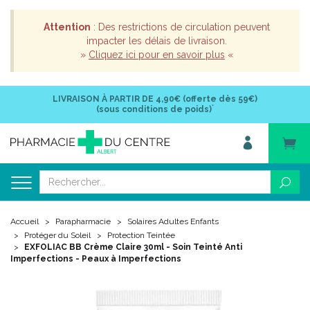
Attention
: Des restrictions de circulation peuvent
impacter les délais de livraison.
»
Cliquez ici pour en savoir plus
«
LIVRAISON À PARTIR DE
4,90€ (offerte dès 59€)
*
(sous conditions de poids)
Accueil
Parapharmacie
Solaires Adultes Enfants
Protéger du Soleil
Protection Teintée
EXFOLIAC BB Crème Claire 30ml - Soin Teinté Anti
Imperfections - Peaux à Imperfections