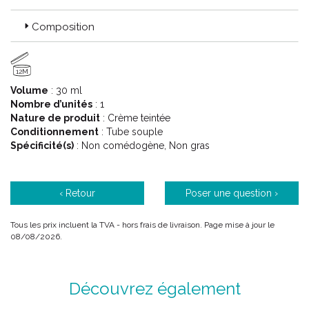
adolescents, alliant haute efficacité, tolérance optimale et
propriétés matifiantes exceptionnelles, grâce aux technologies
Composition
Micro-éponges et Pure Color HD, les soins anti-imperfections
Exfoliac concentrent toute leur efficacité au sein de textures
plaisir.
12M
Volume
: 30 ml
Code ACL : 9960983
Nombre d’unités
: 1
Nature de produit
: Crème teintée
Code EAN : 3401399609831
Conditionnement
: Tube souple
Spécificité(s)
: Non comédogène, Non gras
‹ Retour
Poser une question ›
Tous les prix incluent la TVA - hors frais de livraison. Page mise à jour le
08/08/2026.
Découvrez également