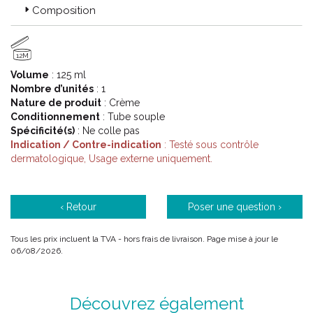
moins profondes au niveau des talons ou des orteils qui
Composition
peuvent être très douloureuses, des callosités, des
hyperkératoses, des cors...
Ces petites affections inesthétiques peuvent être
12M
douloureuses si elles ne sont pas traitées avec un soin des
Volume
: 125 ml
pieds ciblé.
Nombre d’unités
: 1
La déshydratation de la peau au niveau des pieds touche en
Nature de produit
: Crème
majorité les femmes et les personnes de plus de 60 ans.
Conditionnement
: Tube souple
Les laboratoires Noreva ont donc créé Epidiane, une gamme
Spécificité(s)
: Ne colle pas
de soins efficace pour les pieds secs et fragilisés afin d'
Indication / Contre-indication
: Testé sous contrôle
améliorer l' aspect rugueux et les sensations désagréables.
dermatologique, Usage externe uniquement.
Code ACL : 4000082
Code EAN : 3571940000827
‹ Retour
Poser une question ›
Tous les prix incluent la TVA - hors frais de livraison. Page mise à jour le
06/08/2026.
Découvrez également