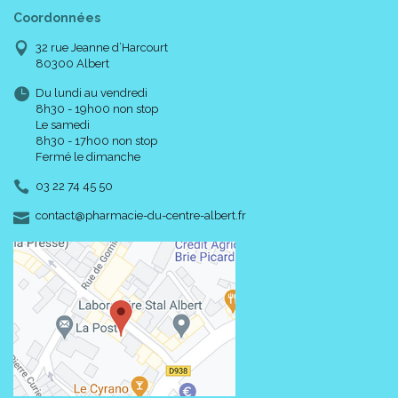
Coordonnées
32 rue Jeanne d’Harcourt
80300 Albert
Du lundi au vendredi
8h30 - 19h00 non stop
Le samedi
8h30 - 17h00 non stop
Fermé le dimanche
03 22 74 45 50
-
-
contact
@
pharmacie-du-centre-albert.fr