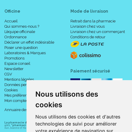
Officine
Mode de livraison
Accueil
Retrait dans la pharmacie
Qui sommes-nous ?
Livraison chez vous
L’équipe officinale
Livraison chez un commerçant
Ordonnance
Conditions de retour
Déclarer un effet indésirable
Poser une question
Laboratoires & Marques
Promotions
Espace conseil
Newsletter
Paiement sécurisé
CGV
Mentions légales
Données personnelles
Cookies
Nous utilisons des
Mes préférences Cookies
Mon compte
cookies
Annuaire des pharmacies
Nous utilisons des cookies et d'autres
technologies de suivi pour améliorer
La pharmacie du centre à Albert
(80300) est une pharmacie française certifiée ISO
9001.
"pharmacie-du-centre-albert.fr "
est le site internet de l
a pharmacie du centre
, 32
rue Jeanne d' Harcourt, 80300 Albert.
votre expérience de navigation sur