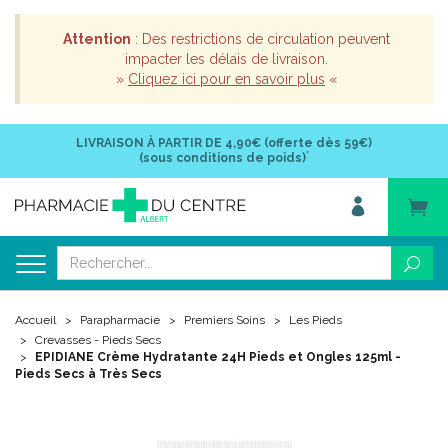
Attention
: Des restrictions de circulation peuvent
impacter les délais de livraison.
»
Cliquez ici pour en savoir plus
«
LIVRAISON À PARTIR DE
4,90€ (offerte dès 59€)
*
(sous conditions de poids)
Accueil
Parapharmacie
Premiers Soins
Les Pieds
Crevasses - Pieds Secs
EPIDIANE Crème Hydratante 24H Pieds et Ongles 125ml -
Pieds Secs à Très Secs