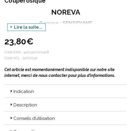
Couperosique
NOREVA
Gamme : SENSIDIANE
Lire la suite...
Produit : AR SOIN ANTI-ROUGEURS
23,80€
Contenance : 30 ml
Code EAN :
3401352000408
Code ACL : 5200040
Rougeurs localisées ou diffuses, vaisseaux apparents
disgracieux, flush ou sensations d’ échauffements sont autant de
Cet article est momentanément indisponible sur notre site
signes inconfortables et visibles que subissent les peaux à
internet, merci de nous contacter pour plus d’informations.
tendance couperosique. Les conséquences psycho-affectives
sont importantes car ces signes cutanés affichants sont souvent
associés à des émotions négatives (mauvais contrôle de soi, de
Indication
ses sentiments…)
Description
Sensidiane AR : des soins contre les rougeurs et la couperose.
Conseils d’utilisation
Sensidiane AR est une gamme dernière génération développée
par les laboratoires NOREVA permettant à la fois de contrôler la