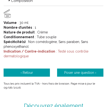
Composition
réaction cutanée et de réduire l’ apparition des rougeurs. Grâce
à des textures innovantes et à la technologie flush-control, les
soins anti-rougeurs et couperose Sensidiane AR apporte une
6M
réponse unique pour unifier le teint, masquer les imperfections
et réduire l’ apparition des rougeurs. Apaisée, la peau retrouve
Volume
: 30 ml
un teint unifié.
Nombre d’unités
: 1
Nature de produit
: Crème
Conditionnement
: Tube souple
Code ACL : 5200040
Spécificité(s)
: Non comédogène, Sans paraben, Sans
phenoxyethanol
Code EAN : 3401352000408
Indication / Contre-indication
: Testé sous contrôle
dermatologique
‹ Retour
Poser une question ›
Tous les prix incluent la TVA - hors frais de livraison. Page mise à jour le
09/08/2026.
Découvrez également