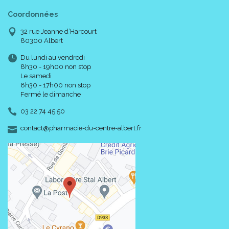
Coordonnées
32 rue Jeanne d’Harcourt
80300 Albert
Du lundi au vendredi
8h30 - 19h00 non stop
Le samedi
8h30 - 17h00 non stop
Fermé le dimanche
03 22 74 45 50
-
-
contact
@
pharmacie-du-centre-albert.fr