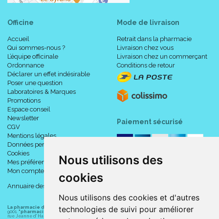
Officine
Mode de livraison
Accueil
Retrait dans la pharmacie
Qui sommes-nous ?
Livraison chez vous
L’équipe officinale
Livraison chez un commerçant
Ordonnance
Conditions de retour
Déclarer un effet indésirable
Poser une question
Laboratoires & Marques
Promotions
Espace conseil
Newsletter
Paiement sécurisé
CGV
Mentions légales
Données personnelles
Cookies
Nous utilisons des
Mes préférences Cookies
Mon compte
cookies
Annuaire des pharmacies
Nous utilisons des cookies et d'autres
technologies de suivi pour améliorer
La pharmacie du centre à Albert
(80300) est une pharmacie française certifiée ISO
9001.
"pharmacie-du-centre-albert.fr "
est le site internet de l
a pharmacie du centre
, 32
rue Jeanne d' Harcourt, 80300 Albert.