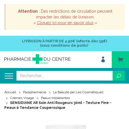
Attention
: Des restrictions de circulation peuvent
impacter les délais de livraison.
»
Cliquez ici pour en savoir plus
«
LIVRAISON À PARTIR DE
4,90€ (offerte dès 59€)
*
(sous conditions de poids)
Accueil
Parapharmacie
La Beauté par Les Cosmétiques
Crèmes Visage
Peaux Intolérantes
SENSIDIANE AR Soin Anti Rougeurs 30ml - Texture Fine -
Peaux à Tendance Couperosique