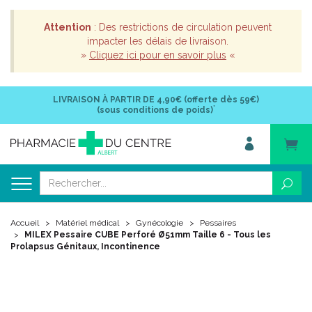
Attention
: Des restrictions de circulation peuvent
impacter les délais de livraison.
»
Cliquez ici pour en savoir plus
«
LIVRAISON À PARTIR DE
4,90€ (offerte dès 59€)
*
(sous conditions de poids)
Accueil
Matériel médical
Gynécologie
Pessaires
MILEX Pessaire CUBE Perforé Ø51mm Taille 6 - Tous les
Prolapsus Génitaux, Incontinence