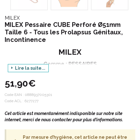
MILEX
MILEX Pessaire CUBE Perforé Ø51mm
Taille 6 - Tous les Prolapsus Génitaux,
Incontinence
MILEX
Gamme : PESSAIRES
Lire la suite...
Produit : CUBE PERFORE
51,90€
Taille : 6
Diamètre : 51 mm
Code EAN :
0888937005301
Code ACL : 6277277
Cet article est momentanément indisponible sur notre site
internet, merci de nous contacter pour plus d’informations.
LE PESSAIRE : UN ALLIE PRECIEUX POUR VOTRE VAGIN
Par mesure d’hygiène, cet article ne peut être