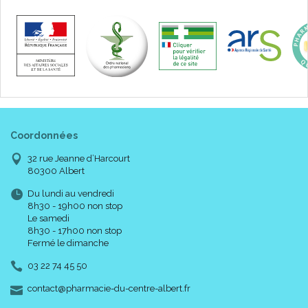
Coordonnées
32 rue Jeanne d’Harcourt
80300 Albert
Du lundi au vendredi
8h30 - 19h00 non stop
Le samedi
8h30 - 17h00 non stop
Fermé le dimanche
03 22 74 45 50
-
-
contact
@
pharmacie-du-centre-albert.fr