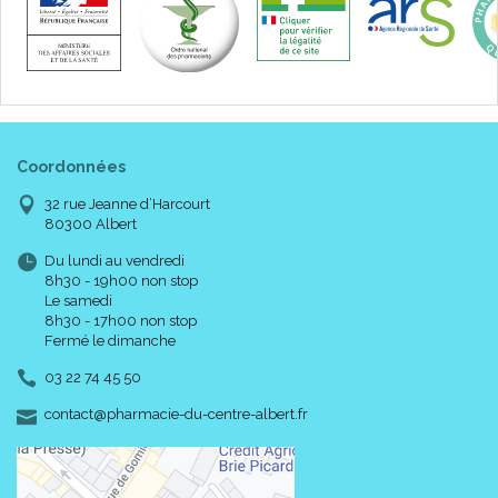
Coordonnées
32 rue Jeanne d’Harcourt
80300 Albert
Du lundi au vendredi
8h30 - 19h00 non stop
Le samedi
8h30 - 17h00 non stop
Fermé le dimanche
03 22 74 45 50
-
-
contact
@
pharmacie-du-centre-albert.fr