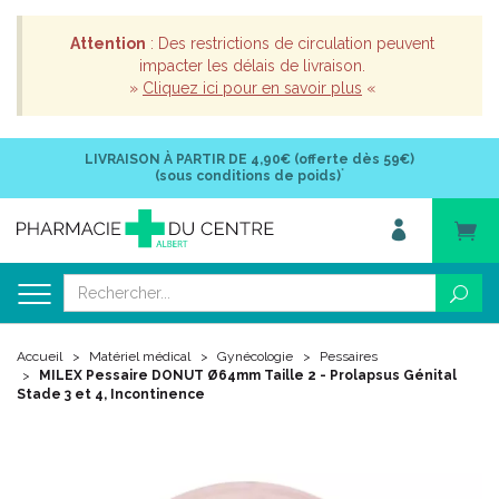
Attention
: Des restrictions de circulation peuvent
impacter les délais de livraison.
»
Cliquez ici pour en savoir plus
«
LIVRAISON À PARTIR DE
4,90€ (offerte dès 59€)
*
(sous conditions de poids)
Accueil
Matériel médical
Gynécologie
Pessaires
MILEX Pessaire DONUT Ø64mm Taille 2 - Prolapsus Génital
Stade 3 et 4, Incontinence