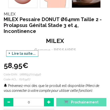
MILEX
MILEX Pessaire DONUT Ø64mm Taille 2 -
Prolapsus Génital Stade 3 et 4,
Incontinence
MILEX
Gamme : PESSAIRES
Lire la suite...
Produit : DONUT
58,95€
Taille : 2
Diamètre : 64 mm
Code EAN :
0888937004946
Code ACL : 6263467
Prévenez-moi dès que le produit est disponible
(Merci de
LE PESSAIRE : UN ALLIE PRECIEUX POUR VOTRE VAGIN
vous connecter à votre compte pour utiliser cette fonction).
Le pessaire est un petit dispositif intra-vaginal qui vous
Prochainement
apportera le meilleur soutien quels que soient vos choix.
Traitement alternatif à la chirurgie, y compris à long terme.