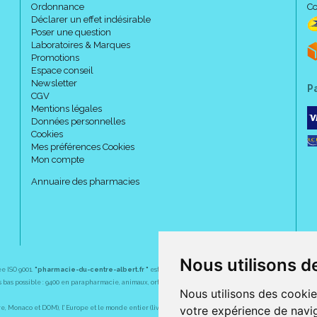
Ordonnance
Co
Déclarer un effet indésirable
Poser une question
Laboratoires & Marques
Promotions
Espace conseil
Newsletter
P
CGV
Mentions légales
Données personnelles
Cookies
Mes préférences Cookies
Mon compte
Annuaire des pharmacies
Nous utilisons d
ée ISO 9001.
"pharmacie-du-centre-albert.fr "
est le site internet de l
a pharmacie du centre
, 32 
plus bas possible : 9400 en parapharmacie, animaux, orthopédie, matériel médical. 1700 en médicaments
Nous utilisons des cookie
votre expérience de navig
Monaco et DOM), l' Europe et le monde entier (livraison assuré par Colissimo et ses partenaires à l' ét