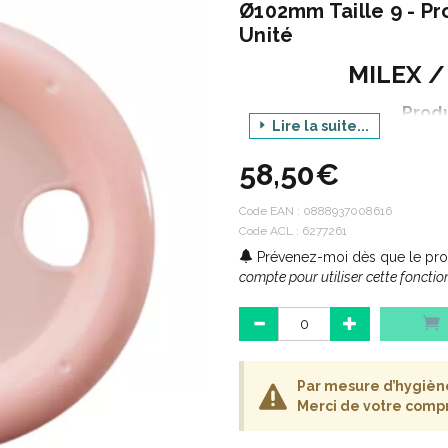
Ø102mm Taille 9 - Pro
Unité
MILEX /
Produ
Lire la suite...
Opt
58,50€
D
Code EAN :
0888937008616
Code ACL : 6277261
Cond
Prévenez-moi dès que le prod
compte pour utiliser cette fonction
La priorité de MyLittelePessaire 
reconnue dans le monde médica
facilité d’ utilisation. C’ est pou
prestigieuse marque Milex, mar
Par mesure d’hygiène,
80 ans.
Merci de votre comp
Les pessaires Milex sont fabriqu
hypoallergénique de haute qualité,