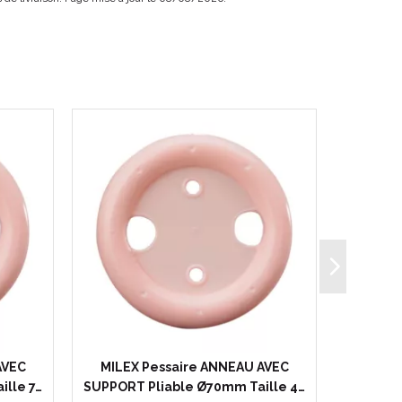
AVEC
MILEX Pessaire ANNEAU AVEC
MILEX
lle 7…
SUPPORT Pliable Ø70mm Taille 4…
SUPPORT