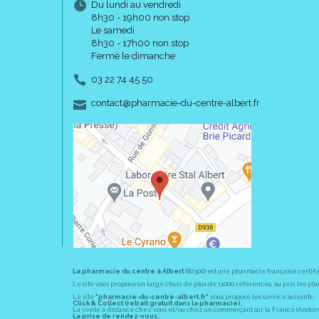
Du lundi au vendredi
8h30 - 19h00 non stop
Le samedi
8h30 - 17h00 non stop
Fermé le dimanche
03 22 74 45 50
-
-
contact
@
pharmacie-du-centre-albert.fr
La pharmacie du centre à Albert
(80300) est une pharmacie française certifi
Le site vous propose un large choix de plus de 11000 références, au prix les 
Le site
"pharmacie-du-centre-albert.fr"
vous propose les service suivants :
Click & Collect (retrait gratuit dans la pharmacie).
La vente à distance chez vous et/ou chez un commerçant sur la France (Andorre, 
La prise de rendez-vous.