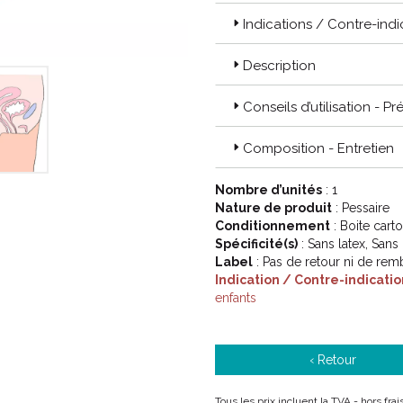
portés par des millions de femm
Indications / Contre-indi
quotidien le soutien dont elles o
droit.
Description
Les modèles disponibles chez My
Anneau avec support, le pessaire
Conseils d’utilisation - P
Donut et le pessaire Gellhorn.
Composition - Entretien
Code ACL : 6277261
Code EAN : 0888937008616
Nombre d’unités
: 1
Nature de produit
: Pessaire
Conditionnement
: Boite cart
Spécificité(s)
: Sans latex, Sans
Label
: Pas de retour ni de re
Indication / Contre-indicatio
enfants
‹ Retour
Tous les prix incluent la TVA - hors fr