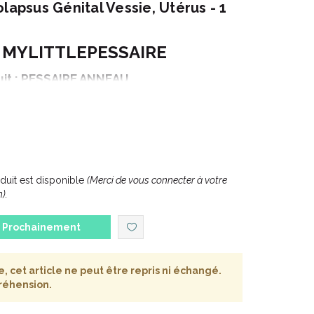
lapsus Génital Vessie, Utérus - 1
 MYLITTLEPESSAIRE
it : PESSAIRE ANNEAU
ion : AVEC SUPPORT
Taille : 9
iamètre : 102 mm
itionnement : 1 unité
uit est disponible
(Merci de vous connecter à votre
).
est d’ offrir aux femmes une qualité irréprochable et
Prochainement
l, un confort sans compromis et une plus grande
rquoi MyLittelePessaire a choisi de travailler avec la
que n°1 des pessaires dans le monde depuis plus de
 cet article ne peut être repris ni échangé.
réhension.
és aux Etats-Unis, avec du silicone médical
 ultra résistant, flexible et confortable. Ils sont