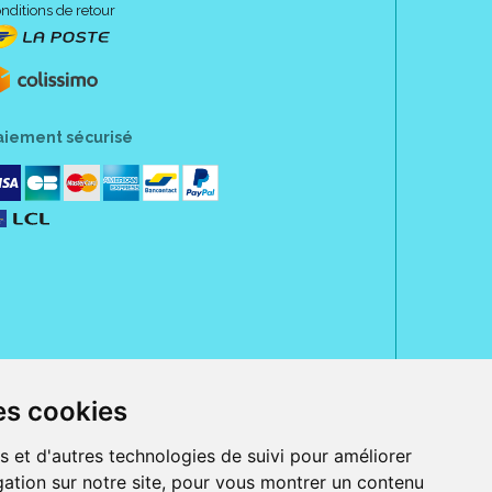
nditions de retour
aiement sécurisé
es cookies
rue Jeanne d' Harcourt, 80300 Albert.
 sans ordonnance.
s et d'autres technologies de suivi pour améliorer
ation sur notre site, pour vous montrer un contenu
ranger).