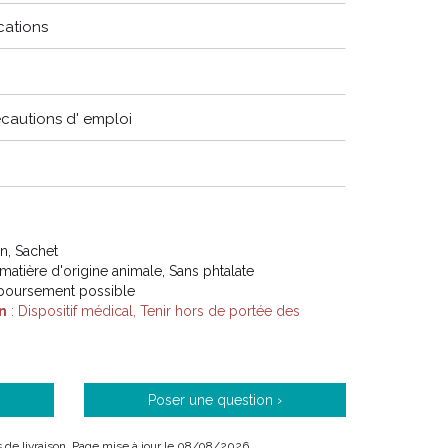
es dans le monde entier, et leur apportent au
cations
nt besoin et la liberté à laquelle nous avons toutes
LittlePessaire sont : le pessaire Anneau, le pessaire
 Cube perforé, le pessaire Dish urétral, le pessaire
récautions d' emploi
on, Sachet
 matière d'origine animale, Sans phtalate
mboursement possible
n
: Dispositif médical, Tenir hors de portée des
Poser une question ›
ais de livraison. Page mise à jour le 08/08/2026.