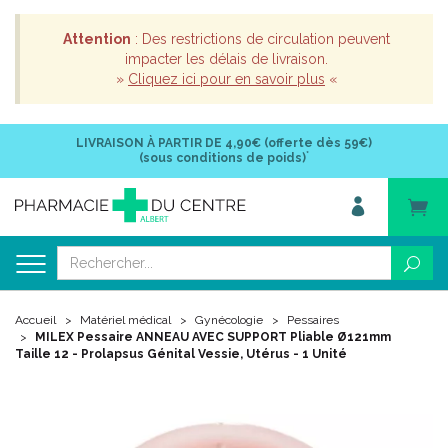
Attention
: Des restrictions de circulation peuvent
impacter les délais de livraison.
»
Cliquez ici pour en savoir plus
«
LIVRAISON À PARTIR DE
4,90€ (offerte dès 59€)
*
(sous conditions de poids)
Accueil
Matériel médical
Gynécologie
Pessaires
MILEX Pessaire ANNEAU AVEC SUPPORT Pliable Ø121mm
Taille 12 - Prolapsus Génital Vessie, Utérus - 1 Unité