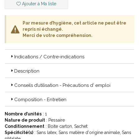
C’ est pourquoi MyLittelePessaire a choisi de travailler avec la
Ajouter à Ma liste
prestigieuse marque Milex, marque n°1 des pessaires dans le
monde depuis plus de 80 ans.
Par mesure d’hygiène, cet article ne peut être
Les pessaires Milex sont fabriqués aux Etats-Unis, avec du
repris ni échangé.
silicone médical hypoallergénique de haute qualité, ultra
Merci de votre compréhension.
résistant, flexible et confortable. Ils sont portés par des millions
de femmes dans le monde entier, et leur apportent au quotidien
le soutien dont elles ont besoin et la liberté à laquelle nous
avons toutes droit.
Indications / Contre-indications
Les modèles disponibles chez MyLittlePessaire sont : le
Description
pessaire Anneau, le pessaire Anneau avec support, le pessaire
Cube perforé, le pessaire Dish urétral, le pessaire Donut et le
pessaire Gellhorn.
Conseils d’utilisation - Précautions d' emploi
Composition - Entretien
Code ACL : 6277265
Code EAN : 0888937008647
Nombre d’unités
: 1
Nature de produit
: Pessaire
Conditionnement
: Boite carton, Sachet
Spécificité(s)
: Sans latex, Sans matière d'origine animale, Sans
phtalate