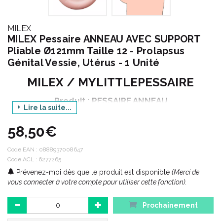
MILEX
MILEX Pessaire ANNEAU AVEC SUPPORT
Pliable Ø121mm Taille 12 - Prolapsus
Génital Vessie, Utérus - 1 Unité
MILEX / MYLITTLEPESSAIRE
Produit : PESSAIRE ANNEAU
Lire la suite...
Option : AVEC SUPPORT
58,50€
Taille : 12
Diamètre : 121 mm
Code EAN :
0888937008647
Code ACL : 6277265
Conditionnement : 1 unité
Prévenez-moi dès que le produit est disponible
(Merci de
vous connecter à votre compte pour utiliser cette fonction).
La priorité de MyLittelePessaire est d’ offrir aux femmes une
Prochainement
qualité irréprochable et reconnue dans le monde médical, un
confort sans compromis et une plus grande facilité d’ utilisation.