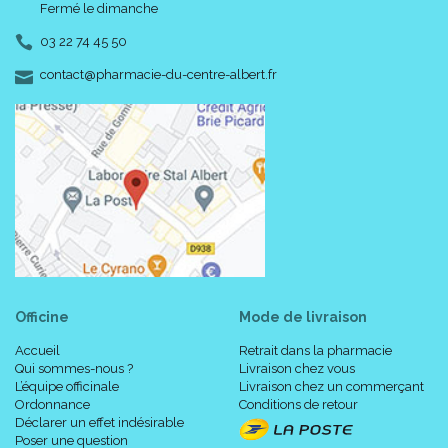
Fermé le dimanche
03 22 74 45 50
-
-
contact
@
pharmacie-du-centre-albert.fr
Officine
Mode de livraison
Accueil
Retrait dans la pharmacie
Qui sommes-nous ?
Livraison chez vous
L’équipe officinale
Livraison chez un commerçant
Ordonnance
Conditions de retour
Déclarer un effet indésirable
Poser une question