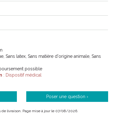
urgie.
URE QUALITE
essaires dans le monde. Les pessaires Milex sont
 du silicone médical de haute qualité, ultra résistant,
on
, Sans latex, Sans matière d'origine animale, Sans
ions de femmes dans le monde, et leur apportent au
s ont besoin et la liberté à laquelle nous avons toutes
mboursement possible
n
: Dispositif médical
UR POUR VOTRE VAGIN
Poser une question ›
atière la mieux tolérée par les muqueuses même lors
is de livraison. Page mise à jour le 07/08/2026.
nt plusieurs mois, et ne déclenche pas de réactions
sauf dans de très rares cas), au contraire du latex ou du
 en font également le matériau le plus confortable, et
tamment lors de l’ insertion et du retrait du pessaire.