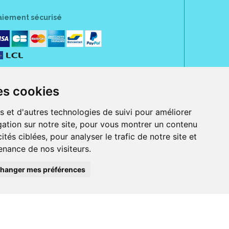
aiement sécurisé
es cookies
s et d'autres technologies de suivi pour améliorer
ation sur notre site, pour vous montrer un contenu
ités ciblées, pour analyser le trafic de notre site et
nance de nos visiteurs.
rue Jeanne d' Harcourt, 80300 Albert.
 sans ordonnance.
hanger mes préférences
ranger).
e, iPad et iPod touch), ou sur Google Play (pour Androïd 5.0 ou version
 Express, Bancontact, PayPal.
 beauté et bien-être ainsi que différents services : suivi personnalisé,
auté de la peau, des cheveux...), mesure de la glycémie, perruques.
s 30 ans, Pharmactiv réunit près de 1500 adhérents pharmaciens autour d' un
du matériel médical sous sa marque BetterLife.