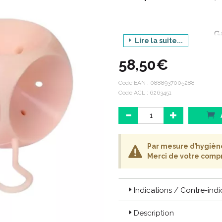
G
Lire la suite...
Pro
58,50€
Code EAN :
0888937005288
Code ACL : 6263451
LE PESSAIRE : UN ALLIE PRECI
Par mesure d’hygiène,
Merci de votre comp
Le pessaire est un petit disposit
quels que soient vos choix.
Traitement alternatif à la chi
Indications / Contre-indi
Attente de la chirurgie.
Préparation à la chirurgie.
Description
Anticipation des effets de la c