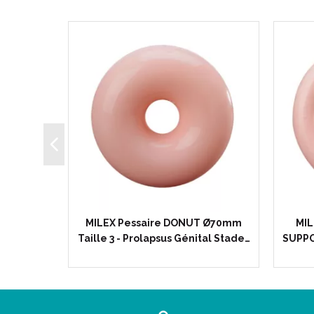
U AVEC
MILEX Pessaire DONUT Ø70mm
MIL
Taille 6…
Taille 3 - Prolapsus Génital Stade…
SUPPO