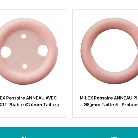
Enfin, le silicone est non por
à la surface du pessaire, à l
Code ACL : 6263451
Code EAN : 0888937005288
EX Pessaire ANNEAU AVEC
MILEX Pessaire ANNEAU Pl
RT Pliable Ø70mm Taille 4…
Ø83mm Taille 6 - Prolap