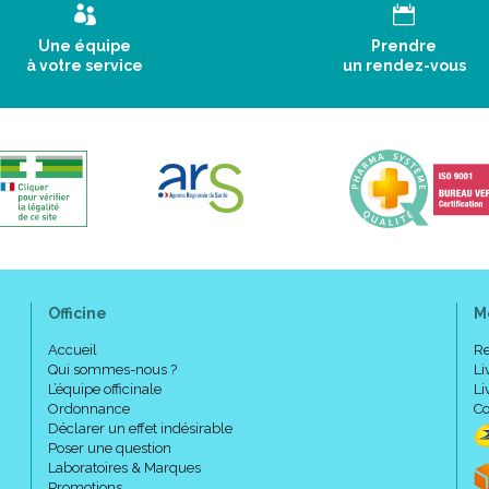
Une équipe
Prendre
à votre service
un rendez-vous
Officine
M
Accueil
Re
Qui sommes-nous ?
Li
L’équipe officinale
Li
Ordonnance
Co
Déclarer un effet indésirable
Poser une question
Laboratoires & Marques
Promotions