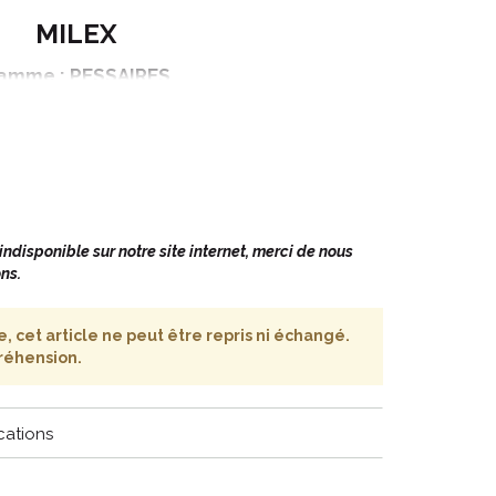
MILEX
amme : PESSAIRES
duit : CUBE PERFORE
Taille : 3
Diamètre : 38 mm
disponible sur notre site internet, merci de nous
ns.
EUX POUR VOTRE VAGIN
 cet article ne peut être repris ni échangé.
if intra-vaginal qui vous apportera le meilleur soutien
réhension.
rurgie, y compris à long terme.
cations
hirurgie.