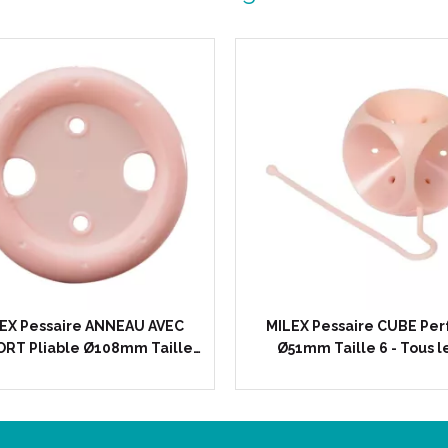
Enfin, le silicone est non por
à la surface du pessaire, à l
Code ACL : 6263450
Code EAN : 0888937005271
EX Pessaire ANNEAU AVEC
MILEX Pessaire CUBE Per
RT Pliable Ø108mm Taille…
Ø51mm Taille 6 - Tous l