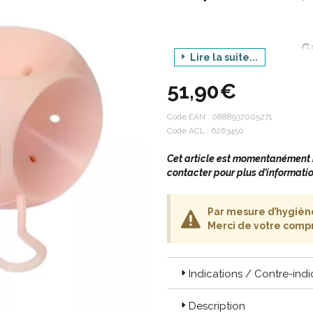
G
Lire la suite...
Pro
51,90€
Code EAN :
0888937005271
Code ACL : 6263450
Cet article est momentanément in
contacter pour plus d’informatio
LE PESSAIRE : UN ALLIE PRECI
Par mesure d’hygiène,
Le pessaire est un petit disposit
Merci de votre comp
quels que soient vos choix.
Traitement alternatif à la chi
Attente de la chirurgie.
Indications / Contre-indi
Préparation à la chirurgie.
Anticipation des effets de la c
Description