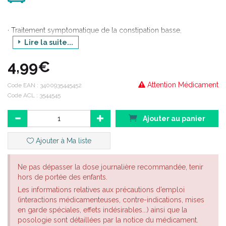
· Traitement symptomatique de la constipation basse,
notamment par dyschésie rectale. · Préparation aux examens
Lire la suite...
endoscopiques du rectum.
4,99€
Attention Médicament
Code EAN :
3400935445452
Code ACL : 3544545
Ajouter au panier
Ajouter à Ma liste
Ne pas dépasser la dose journalière recommandée, tenir
hors de portée des enfants.
Les informations relatives aux précautions d’emploi
(interactions médicamenteuses, contre-indications, mises
en garde spéciales, effets indésirables...) ainsi que la
posologie sont détaillées par la notice du médicament.