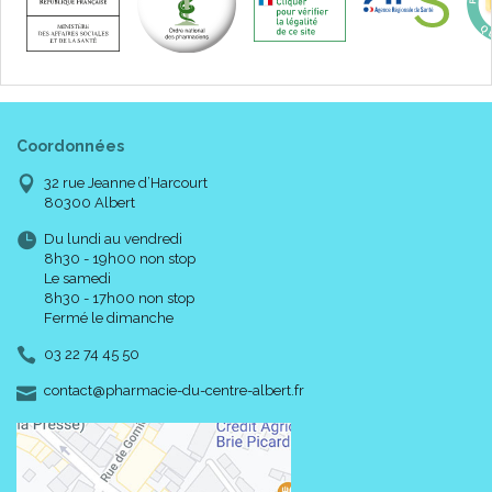
Coordonnées
32 rue Jeanne d’Harcourt
80300 Albert
Du lundi au vendredi
8h30 - 19h00 non stop
Le samedi
8h30 - 17h00 non stop
Fermé le dimanche
03 22 74 45 50
-
-
contact
@
pharmacie-du-centre-albert.fr