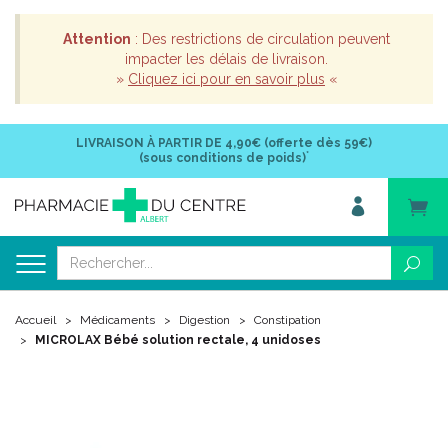
Attention
: Des restrictions de circulation peuvent
impacter les délais de livraison.
»
Cliquez ici pour en savoir plus
«
LIVRAISON À PARTIR DE
4,90€ (offerte dès 59€)
*
(sous conditions de poids)
Accueil
Médicaments
Digestion
Constipation
MICROLAX Bébé solution rectale, 4 unidoses