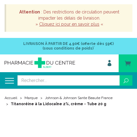
Attention
: Des restrictions de circulation peuvent
impacter les délais de livraison.
»
Cliquez ici pour en savoir plus
«
LIVRAISON À PARTIR DE
4,90€ (offerte dès 59€)
*
(sous conditions de poids)
Accueil
Marque
Johnson & Johnson Sante Beaute France
Titanoréine à la Lidocaïne 2%, crème - Tube 20 g