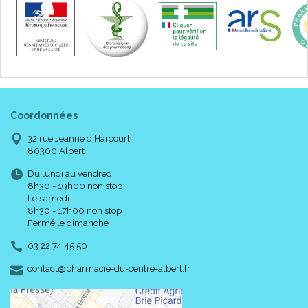
Coordonnées
32 rue Jeanne d’Harcourt
80300 Albert
Du lundi au vendredi
8h30 - 19h00 non stop
Le samedi
8h30 - 17h00 non stop
Fermé le dimanche
03 22 74 45 50
-
-
contact
@
pharmacie-du-centre-albert.fr