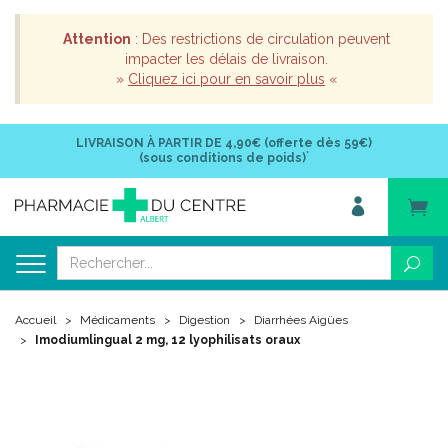
Attention
: Des restrictions de circulation peuvent
impacter les délais de livraison.
»
Cliquez ici pour en savoir plus
«
LIVRAISON À PARTIR DE
4,90€ (offerte dès 59€)
*
(sous conditions de poids)
Accueil
Médicaments
Digestion
Diarrhées Aigües
Imodiumlingual 2 mg, 12 lyophilisats oraux