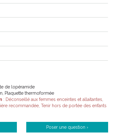
te de lopéramide
on, Plaquette thermoformée
n
: Déconseillé aux femmes enceintes et allaitantes,
lière recommandée, Tenir hors de portée des enfants
Poser une question ›