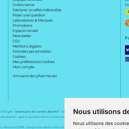
Ordonnance
Co
Déclarer un effet indésirable
Poser une question
Laboratoires & Marques
Promotions
Espace conseil
Newsletter
P
CGV
Mentions légales
Données personnelles
Cookies
Mes préférences Cookies
Mon compte
Annuaire des pharmacies
Nous utilisons d
ée ISO 9001.
"pharmacie-du-centre-albert.fr "
est le site internet de l
a pharmacie du centre
, 32 
plus bas possible : 9400 en parapharmacie, animaux, orthopédie, matériel médical. 1700 en médicaments
Nous utilisons des cookie
Monaco et DOM), l' Europe et le monde entier (livraison assuré par Colissimo et ses partenaires à l' ét