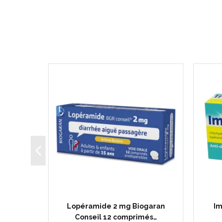
rimés
Lopéramide 2 mg Biogaran
Im
Conseil 12 comprimés…