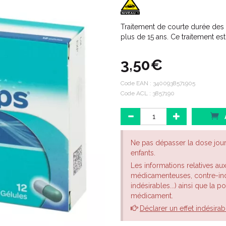
Traitement de courte durée des d
plus de 15 ans. Ce traitement e
3,50€
Code EAN :
3400938571905
Code ACL : 3857190
Ne pas dépasser la dose jou
enfants.
Les informations relatives au
médicamenteuses, contre-indi
indésirables...) ainsi que la 
médicament.
Déclarer un effet indésirab