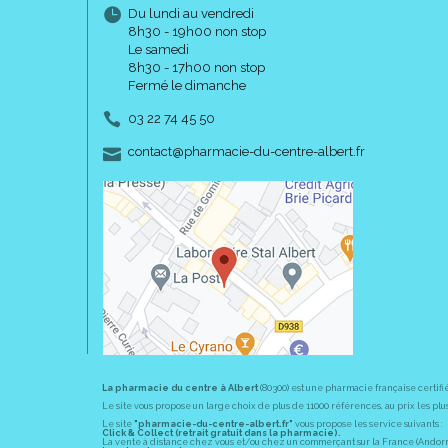
Du lundi au vendredi
8h30 - 19h00 non stop
Le samedi
8h30 - 17h00 non stop
Fermé le dimanche
03 22 74 45 50
-
-
contact
@
pharmacie-du-centre-albert.fr
La pharmacie du centre à Albert
(80300) est une pharmacie française certifi
Le site vous propose un large choix de plus de 11000 références, au prix les 
Le site
"pharmacie-du-centre-albert.fr"
vous propose les service suivants :
Click & Collect (retrait gratuit dans la pharmacie).
La vente à distance chez vous et/ou chez un commerçant sur la France (Andorre, 