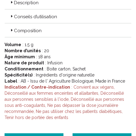
Description
pour vous des plantes aux propriétés traditionnellement
reconnues.
Conseils d’utilisation
Les infusions sont ainsi soigneusement formulée avec un
mélange de plantes pour vous faire profiter de leurs bienfaits.
Composition
Code ACL : 9833747
Volume
: 1.5 g
Nombre d’unités
: 20
Code EAN : 3428883658106 / 3401598337474
Âge minimum
: 18 ans
Nature de produit
: Infusion
Conditionnement
: Boite carton, Sachet
Spécificité(s)
: Ingrédients d'origine naturelle
Label
: AB - Issu de l' Agriculture Biologique, Made in France
Indication / Contre-indication
: Convient aux végans,
Déconseillé aux femmes enceintes et allaitantes, Déconseillé
aux personnes sensibles à l'iode, Déconseillé aux personnes
sous anti-coagulants, Ne pas dépasser la dose journalière
recommandée, Ne pas utiliser chez les patients diabétiques,
Tenir hors de portée des enfants