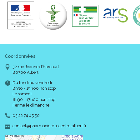
Coordonnées
32 rue Jeanne d’Harcourt
80300 Albert
Du lundi au vendredi
8h30 - 19h00 non stop
Le samedi
8h30 - 17h00 non stop
Fermé le dimanche
03 22 74 45 50
-
-
contact
@
pharmacie-du-centre-albert.fr