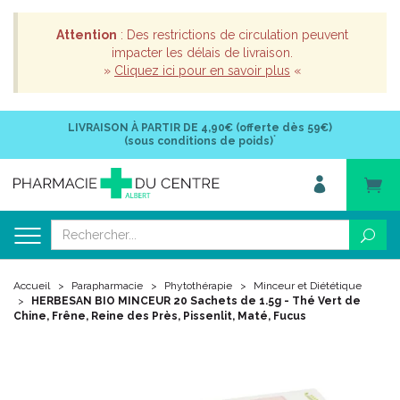
Attention
: Des restrictions de circulation peuvent
impacter les délais de livraison.
»
Cliquez ici pour en savoir plus
«
LIVRAISON À PARTIR DE
4,90€ (offerte dès 59€)
*
(sous conditions de poids)
Accueil
Parapharmacie
Phytothérapie
Minceur et Diététique
HERBESAN BIO MINCEUR 20 Sachets de 1.5g - Thé Vert de
Chine, Frêne, Reine des Près, Pissenlit, Maté, Fucus