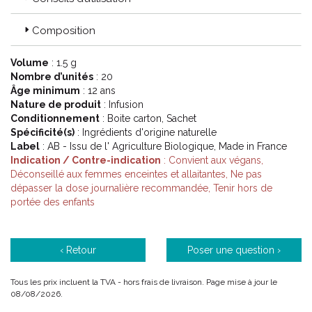
reconnues.
Les infusions sont ainsi soigneusement formulée avec un
Composition
mélange de plantes pour vous faire profiter de leurs bienfaits.
Volume
: 1.5 g
Nombre d’unités
: 20
Code ACL : 6332791
Âge minimum
: 12 ans
Code EAN : 3428883604103
Nature de produit
: Infusion
Conditionnement
: Boite carton, Sachet
Spécificité(s)
: Ingrédients d'origine naturelle
Label
: AB - Issu de l' Agriculture Biologique, Made in France
Indication / Contre-indication
: Convient aux végans,
Déconseillé aux femmes enceintes et allaitantes, Ne pas
dépasser la dose journalière recommandée, Tenir hors de
portée des enfants
‹ Retour
Poser une question ›
Tous les prix incluent la TVA - hors frais de livraison. Page mise à jour le
08/08/2026.