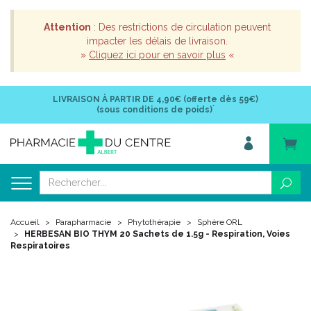
Attention
: Des restrictions de circulation peuvent
impacter les délais de livraison.
»
Cliquez ici pour en savoir plus
«
LIVRAISON À PARTIR DE
4,90€ (offerte dès 59€)
*
(sous conditions de poids)
Accueil
Parapharmacie
Phytothérapie
Sphère ORL
HERBESAN BIO THYM 20 Sachets de 1.5g - Respiration, Voies
Respiratoires