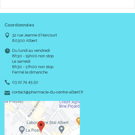
Coordonnées
32 rue Jeanne d’Harcourt
80300 Albert
Du lundi au vendredi
8h30 - 19h00 non stop
Le samedi
8h30 - 17h00 non stop
Fermé le dimanche
03 22 74 45 50
-
-
contact
@
pharmacie-du-centre-albert.fr