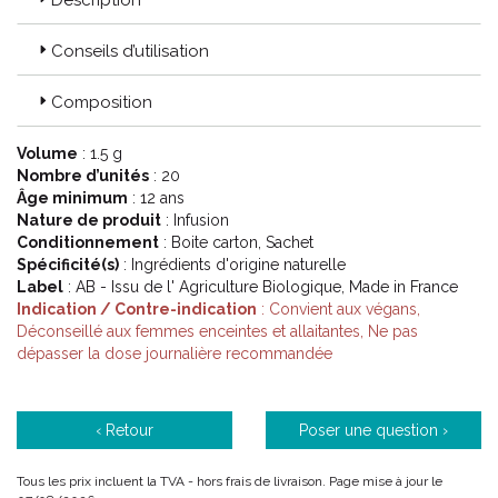
Description
Les chercheurs Herbesan® ont rigoureusement sélectionné
pour vous des plantes aux propriétés traditionnellement
Conseils d’utilisation
reconnues.
Les infusions sont ainsi soigneusement formulée avec un
Composition
mélange de plantes pour vous faire profiter de leurs bienfaits.
Volume
: 1.5 g
Nombre d’unités
: 20
Code ACL : 9833782
Âge minimum
: 12 ans
Code EAN : 3428883657802 / 3401598337825
Nature de produit
: Infusion
Conditionnement
: Boite carton, Sachet
Spécificité(s)
: Ingrédients d'origine naturelle
Label
: AB - Issu de l' Agriculture Biologique, Made in France
Indication / Contre-indication
: Convient aux végans,
Déconseillé aux femmes enceintes et allaitantes, Ne pas
dépasser la dose journalière recommandée
‹ Retour
Poser une question ›
Tous les prix incluent la TVA - hors frais de livraison. Page mise à jour le