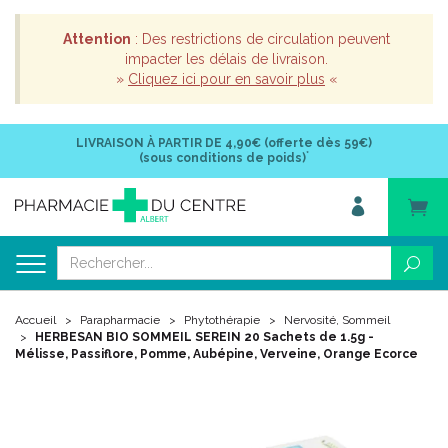
Attention
: Des restrictions de circulation peuvent
impacter les délais de livraison.
»
Cliquez ici pour en savoir plus
«
LIVRAISON À PARTIR DE
4,90€ (offerte dès 59€)
*
(sous conditions de poids)
Accueil
Parapharmacie
Phytothérapie
Nervosité, Sommeil
HERBESAN BIO SOMMEIL SEREIN 20 Sachets de 1.5g -
Mélisse, Passiflore, Pomme, Aubépine, Verveine, Orange Ecorce