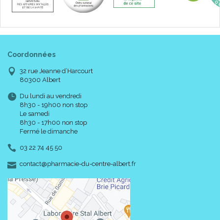
Coordonnées
32 rue Jeanne d’Harcourt
80300 Albert
Du lundi au vendredi
8h30 - 19h00 non stop
Le samedi
8h30 - 17h00 non stop
Fermé le dimanche
03 22 74 45 50
-
-
contact
@
pharmacie-du-centre-albert.fr