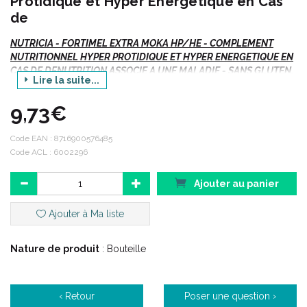
Protidique et Hyper Energétique en Cas
de
NUTRICIA - FORTIMEL EXTRA MOKA HP/HE - COMPLEMENT
NUTRITIONNEL HYPER PROTIDIQUE ET HYPER ENERGETIQUE EN
CAS DE DENUTRITION ASSOCIE A UNE MALADIE - SANS GLUTEN,
Lire la suite...
SANS FIBRES - STERILISE UHT - 4x Bouteille/200ml
9,73€
Le plus grand choix d' arômes.
Code EAN :
8716900576485
Code ACL : 6002296
Indications :
Ajouter au panier
Nutrition orale.
Ajouter à Ma liste
Besoins nutritionnels en cas de dénutrition associée à une
maladie.
Adulte, enfant à partir de 3 ans.
Nature de produit
: Bouteille
Arôme : MOKA.
‹ Retour
Poser une question ›
Description :