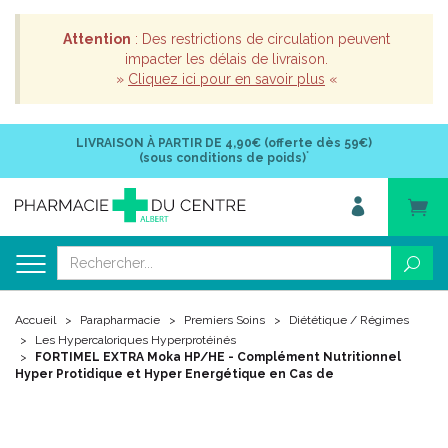
Attention
: Des restrictions de circulation peuvent
impacter les délais de livraison.
»
Cliquez ici pour en savoir plus
«
LIVRAISON À PARTIR DE
4,90€ (offerte dès 59€)
*
(sous conditions de poids)
Accueil
Parapharmacie
Premiers Soins
Diététique / Régimes
Les Hypercaloriques Hyperprotéinés
FORTIMEL EXTRA Moka HP/HE - Complément Nutritionnel
Hyper Protidique et Hyper Energétique en Cas de