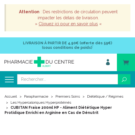
Attention
: Des restrictions de circulation peuvent
impacter les délais de livraison.
»
Cliquez ici pour en savoir plus
«
LIVRAISON À PARTIR DE
4,90€ (offerte dès 59€)
*
(sous conditions de poids)
Accueil
Parapharmacie
Premiers Soins
Diététique / Régimes
Les Hypercaloriques Hyperprotéinés
CUBITAN Fraise 200ml HP - Aliment Diététique Hyper
Protidique Enrichi en Arginine en Cas de Dénutrit