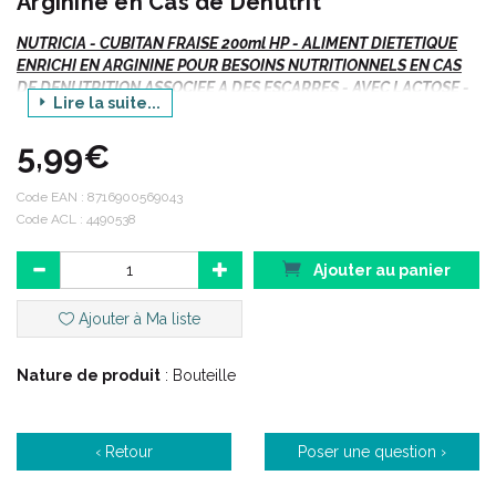
Arginine en Cas de Dénutrit
NUTRICIA - CUBITAN FRAISE 200ml HP - ALIMENT DIETETIQUE
ENRICHI EN ARGININE POUR BESOINS NUTRITIONNELS EN CAS
DE DENUTRITION ASSOCIEE A DES ESCARRES - AVEC LACTOSE -
Lire la suite...
4x Bouteille/200ml
5,99€
Autres arômes disponibles :
Code EAN :
8716900569043
Chocolat.
Code ACL : 4490538
Vanille.
Ajouter au panier
Indications :
Ajouter à Ma liste
Nature de produit
: Bouteille
Nutrition orale à utiliser sous contrôle médical.
Besoins nutritionnels en cas de dénutrition associée à des
escarres.
Adulte, enfant à partir de 3 ans.
‹ Retour
Poser une question ›