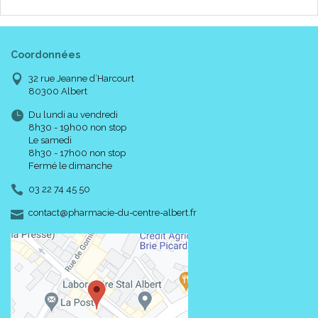
Coordonnées
32 rue Jeanne d’Harcourt
80300 Albert
Du lundi au vendredi
8h30 - 19h00 non stop
Le samedi
8h30 - 17h00 non stop
Fermé le dimanche
03 22 74 45 50
-
-
contact
@
pharmacie-du-centre-albert.fr