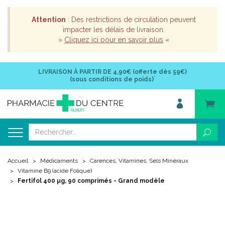
Attention
: Des restrictions de circulation peuvent
impacter les délais de livraison.
»
Cliquez ici pour en savoir plus
«
LIVRAISON À PARTIR DE
4,90€ (offerte dès 59€)
*
(sous conditions de poids)
Accueil
Médicaments
Carences, Vitamines, Sels Minéraux
Vitamine B9 (acide Folique)
Fertifol 400 µg, 90 comprimés - Grand modèle