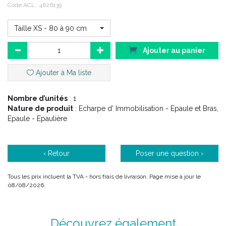
des entorses, des luxations, ces deux dernières étant les plus
Code ACL : 4626139
fréquentes.
Articulation charnière du membre supérieur, le coude est
Taille XS - 80 à 90 cm
particulièrement exposé aux pathologies traumatiques,
dégénératives et inflammatoires, mais aussi aux pathologies
Ajouter au panier
nerveuses. La pathologie la plus fréquente constatée est le
fameux "tennis elbow" (qui n' est pas réservé qu’ aux adeptes de
Ajouter à Ma liste
ce sport).
Le port d’ une orthèse peut se révéler une option efficace dans
le traitement ce type de pathologies.
Nombre d’unités
: 1
Nature de produit
: Echarpe d' Immobilisation - Epaule et Bras,
Epaule - Epaulière
‹ Retour
Poser une question ›
Tous les prix incluent la TVA - hors frais de livraison. Page mise à jour le
08/08/2026.
Découvrez également