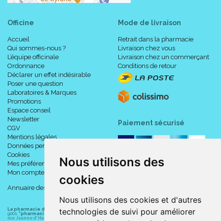
Modèle bilatéral car réversible avec ses bandes auto-
agrippantes ingénieuses.
Officine
Mode de livraison
Accueil
Retrait dans la pharmacie
Qui sommes-nous ?
Livraison chez vous
L’équipe officinale
Livraison chez un commerçant
Ordonnance
Conditions de retour
Déclarer un effet indésirable
Poser une question
Laboratoires & Marques
Promotions
Espace conseil
Newsletter
Paiement sécurisé
CGV
Mentions légales
Données personnelles
Cookies
Nous utilisons des
Mes préférences Cookies
Mon compte
cookies
Annuaire des pharmacies
Nous utilisons des cookies et d'autres
La pharmacie du centre à Albert
(80300) est une pharmacie française certifiée ISO
technologies de suivi pour améliorer
9001.
"pharmacie-du-centre-albert.fr "
est le site internet de l
a pharmacie du centre
, 32
rue Jeanne d' Harcourt, 80300 Albert.