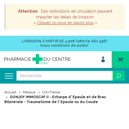
Attention
: Des restrictions de circulation peuvent
impacter les délais de livraison.
»
Cliquez ici pour en savoir plus
«
LIVRAISON À PARTIR DE
4,90€ (offerte dès 59€)
*
(sous conditions de poids)
Accueil
Marque
DJO France
DONJOY IMMOSCAP II - Echarpe d' Epaule et de Bras
Bilatérale - Traumatisme de l' Epaule ou du Coude