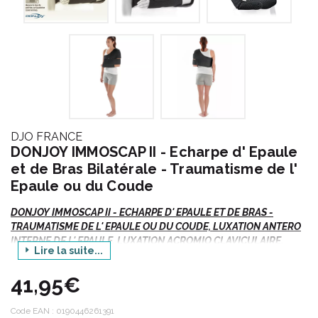
DJO FRANCE
DONJOY IMMOSCAP II - Echarpe d' Epaule
et de Bras Bilatérale - Traumatisme de l'
Epaule ou du Coude
DONJOY IMMOSCAP II - ECHARPE D' EPAULE ET DE BRAS -
TRAUMATISME DE L' EPAULE OU DU COUDE, LUXATION ANTERO
INTERNE DE L' EPAULE, LUXATION ACROMIO CLAVICULAIRE,
Lire la suite...
FRACTURE DE LA CLAVICULE, FRACTURE DE L' EXTREMITE
SUPERIEURE DE L' HUMERUS - 1 Unité
41,95€
L' épaule est l' articulation qui permet d' unir le bras au thorax.
Les traumatismes de l’ épaule peuvent entraîner des fractures,
Code EAN :
0190446261391