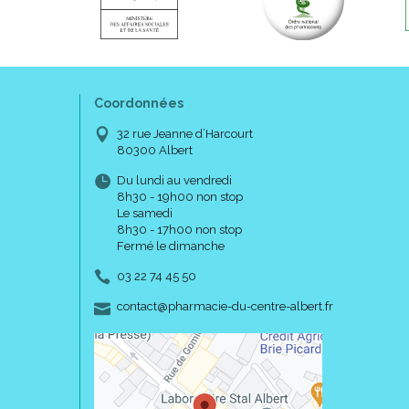
Coordonnées
32 rue Jeanne d’Harcourt
80300 Albert
Du lundi au vendredi
8h30 - 19h00 non stop
Le samedi
8h30 - 17h00 non stop
Fermé le dimanche
03 22 74 45 50
-
-
contact
@
pharmacie-du-centre-albert.fr