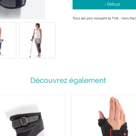
‹ Retour
OU
Tous les prix incluent la TVA - hors fr
Le code
ACL
/ EAN correspon
Indications :
Immobilisation totale du gen
Toutes pathologies exigeant 
Découvrez également
extension) du genou : lésions
genou (arthroscopie, ménisc
Immobilisation d’ urgence ou 
Caractéristiques :
Disponible en 5 tailles (de Pé