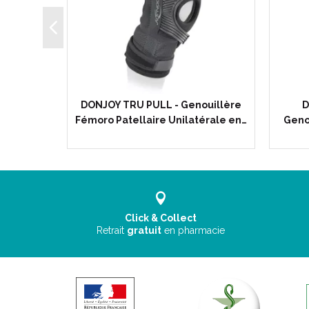
AY -
DONJOY TRU PULL - Genouillère
D
taire…
Fémoro Patellaire Unilatérale en…
Geno
Click & Collect
Retrait
gratuit
en pharmacie