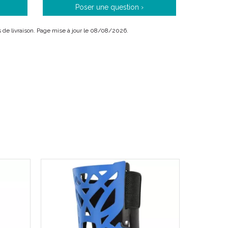
Poser une question ›
ais de livraison. Page mise à jour le 08/08/2026.
dant à votre choix.
ou en pré ou post-opératoire.
une immobilisation en extension (ou proche de l’
 ligamentaires, rotuliennes, méniscales, chirurgie du
ectomie …)
d’ attente sur diagnostic retardé.
diatrique à XL).