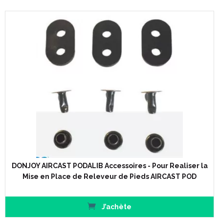
permettant au patient de retrouver une démarche fluide,
naturelle et donc d' acroître son périmètre de marche.
Releveur dynamique :
La structure intégralement souple et l' absence de
composants rigides favorisent la fluidité du mouvement.
Aucune entrave des mouvements du pied, contrairement
aux releveurs rigides.
Permet au patient de retrouver un déroulé du pas naturel
et spontané.
Adaptabilité :
Structure souple et ajustable, s' adapte parfaitement à l'
anatomie du patient.
Le Podalib s' adapte à tout type de chaussures ou peut de
porter pied nu (il est parfois nécessaire de faire appel à un
cordonnier pour adapter les chaussures sans point d'
ancrage - lacets, oeillets).
DONJOY AIRCAST PODALIB Accessoires - Pour Realiser la
Il permet de mener ses activités quotidiennes sans gêne.
Mise en Place de Releveur de Pieds AIRCAST POD
Maniabilité :
Le Podalib s' adapte facilement et rapidement à toutes les
circonstances.
J’achète
Une fois le premier réglage initial effectué, il sert pour