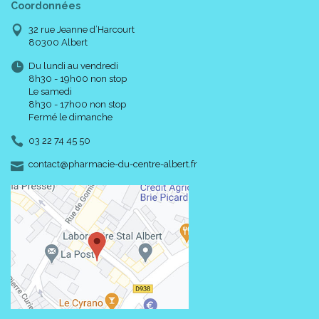
Coordonnées
32 rue Jeanne d’Harcourt
80300 Albert
Caractéristiques :
Du lundi au vendredi
8h30 - 19h00 non stop
Le samedi
8h30 - 17h00 non stop
Fermé le dimanche
03 22 74 45 50
-
-
contact
@
pharmacie-du-centre-albert.fr