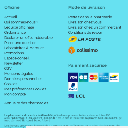
Officine
Mode de livraison
Accueil
Retrait dans la pharmacie
Qui sommes-nous ?
Livraison chez vous
L’équipe officinale
Livraison chez un commerçant
Ordonnance
Conditions de retour
Déclarer un effet indésirable
Poser une question
Laboratoires & Marques
Promotions
Espace conseil
Newsletter
Paiement sécurisé
CGV
Mise en place :
Mentions légales
Données personnelles
Cookies
Mes préférences Cookies
Mon compte
Annuaire des pharmacies
La pharmacie du centre à Albert
(80300) est une pharmacie française certifiée ISO
9001.
"pharmacie-du-centre-albert.fr "
est le site internet de l
a pharmacie du centre
, 32
rue Jeanne d' Harcourt, 80300 Albert.
Le site vous propose un large choix de plus de 11000 références, au prix les plus bas possible