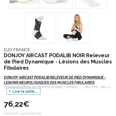
DJO FRANCE
DONJOY AIRCAST PODALIB NOIR Releveur
de Pied Dynamique - Lésions des Muscles
Fibulaires
DONJOY AIRCAST PODALIB RELEVEUR DE PIED DYNAMIQUE -
LESIONS NEUROLOGIQUES DES MUSCLES FIBULAIRES,
COMPENSATION DU DESEQUILIBRE LATERAL - 4 TAILLES - Bte/1
Lire la suite...
Si vous commandez, n' oubliez pas de préciser :
76,22€
Votre TAILLE ou le MODELE ou le code
ACL
/ EAN.
Code EAN :
3401081517734