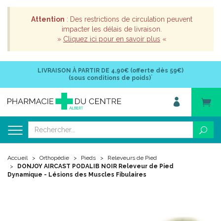
Attention
: Des restrictions de circulation peuvent
impacter les délais de livraison.
»
Cliquez ici pour en savoir plus
«
LIVRAISON À PARTIR DE
4,90€ (offerte dès 59€)
*
(sous conditions de poids)
Accueil
Orthopédie
Pieds
Releveurs de Pied
DONJOY AIRCAST PODALIB NOIR Releveur de Pied
Dynamique - Lésions des Muscles Fibulaires