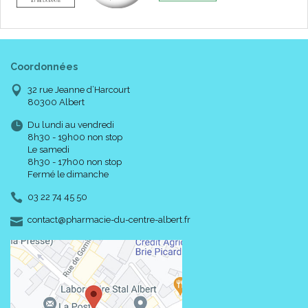
Entorses de gravité moyenne (stade II - lésion partielle
ligamentaire), entorses aiguës (stade III) et instabilités
chroniques de la cheville.
Coordonnées
Amélioration de la circulation grâce à la compression
thérapeutique.
32 rue Jeanne d’Harcourt
Réduction des oedèmes et rétablissement accéléré.
80300 Albert
Support et protection de la cheville.
Du lundi au vendredi
8h30 - 19h00 non stop
Le samedi
8h30 - 17h00 non stop
Fermé le dimanche
03 22 74 45 50
-
-
contact
@
pharmacie-du-centre-albert.fr