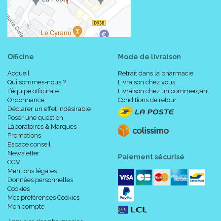
Officine
Mode de livraison
Accueil
Retrait dans la pharmacie
Caractéristiques :
Qui sommes-nous ?
Livraison chez vous
L’équipe officinale
Livraison chez un commerçant
Ordonnance
Conditions de retour
Déclarer un effet indésirable
Disponible en 3 tailles (S, M et L), pour pied droit et pour
Poser une question
pied gauche.
Laboratoires & Marques
Design optimisé et nouvelle configuration des sangles
Promotions
simplifiant l’ application.
Espace conseil
Doublure aérée et respirante pour le confort du patient.
Newsletter
Paiement sécurisé
Coques anatomiques semi-rigides pour maintenir la cheville
CGV
et éviter tout mouvement de rotation.
Mentions légales
Attelle latéralisée.
Données personnelles
Cellules pneumatiques DuplexTM pré-gonflées,
Cookies
Mes préférences Cookies
cliniquement prouvées pour accélérer le rétablissement.
Mon compte
Les cellules d’ air génèrent une compression intermittente,
favorisant la circulation sanguine et la réduction de l’