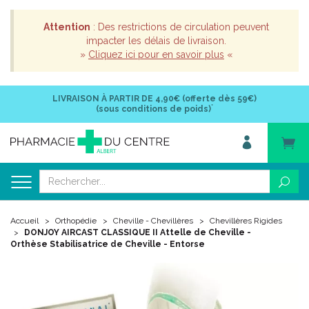
Attention
: Des restrictions de circulation peuvent
impacter les délais de livraison.
»
Cliquez ici pour en savoir plus
«
LIVRAISON À PARTIR DE
4,90€ (offerte dès 59€)
*
(sous conditions de poids)
Accueil
Orthopédie
Cheville - Chevillères
Chevillères Rigides
DONJOY AIRCAST CLASSIQUE II Attelle de Cheville -
Orthèse Stabilisatrice de Cheville - Entorse