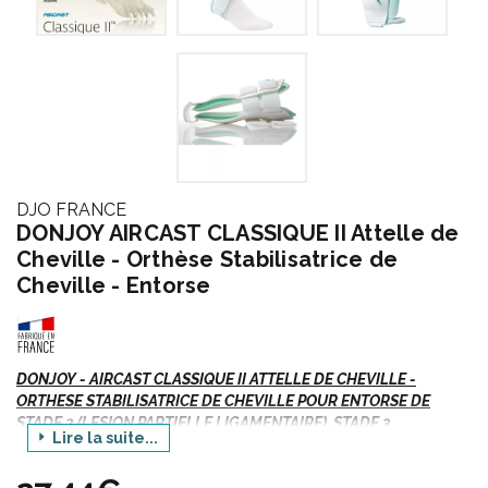
DJO FRANCE
DONJOY AIRCAST CLASSIQUE II Attelle de
Cheville - Orthèse Stabilisatrice de
Cheville - Entorse
DONJOY - AIRCAST CLASSIQUE II ATTELLE DE CHEVILLE -
ORTHESE STABILISATRICE DE CHEVILLE POUR ENTORSE DE
STADE 2 (LESION PARTIELLE LIGAMENTAIRE), STADE 3
Lire la suite...
(ARRACHEMENT LIGAMENTAIRE), REDUCTION DE L' OEDEME -
Bte/1