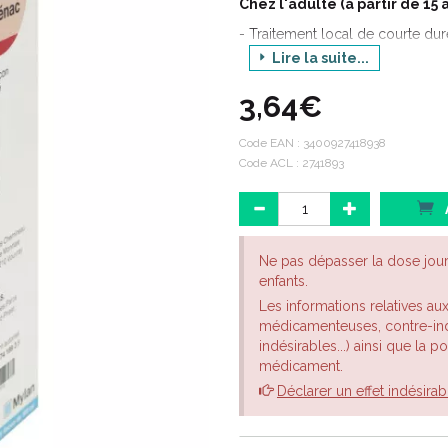
Chez l'adulte (à partir de 15 
- Traitement local de courte dur
contusion,
Lire la suite...
- Traitement local d'appoint des
3,64€
ligamentaire,
- Traitement symptomatique des
Code EAN :
3400927418938
moins un avis médical.
Code ACL : 2741893
Ne pas dépasser la dose jou
enfants.
Les informations relatives au
médicamenteuses, contre-indi
indésirables...) ainsi que la 
médicament.
Déclarer un effet indésirab