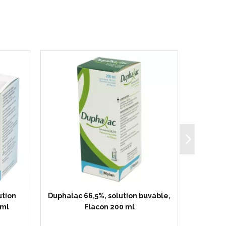
ution
Duphalac 66,5%, solution buvable,
Flavonoï
 ml
Flacon 200 ml