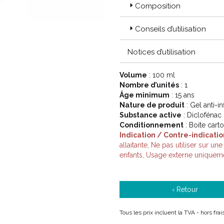
Composition
Conseils d’utilisation
Notices d’utilisation
Volume
: 100 ml
Nombre d’unités
: 1
Âge minimum
: 15 ans
Nature de produit
: Gel anti-i
Substance active
: Diclofénac
Conditionnement
: Boite cart
Indication / Contre-indicatio
allaitante, Ne pas utiliser sur un
enfants, Usage externe uniquem
‹ Retour
Tous les prix incluent la TVA - hors fra