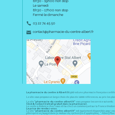
8h30 - 19h00 non stop
Le samedi
8h30 - 17h00 non stop
Fermé le dimanche
03 22 74 45 50
-
-
contact
@
pharmacie-du-centre-albert.fr
La pharmacie du centre à Albert
(80300) est une pharmacie française certifi
Le site vous propose un large choix de plus de 11000 références, au prix les 
Le site
"pharmacie-du-centre-albert.fr"
vous propose les service suivants :
Click & Collect (retrait gratuit dans la pharmacie).
La vente à distance chez vous et/ou chez un commerçant sur la France (Andorre, 
La prise de rendez-vous.
Le site
"pharmacie-du-centre-albert.fr"
est également disponible pour vos s
ultérieure) en tapant dans le moteur de recherche d' application : " Albert Pha