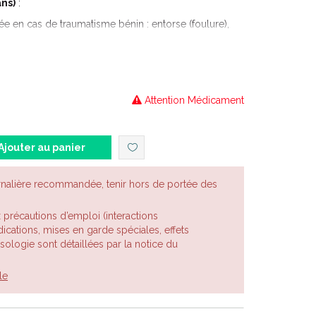
ans)
:
ée en cas de traumatisme bénin : entorse (foulure),
 douleurs d'origine musculaire et tendino-
 poussées douloureuses de l'arthrose, après au
Attention Médicament
Ajouter au panier
rnalière recommandée, tenir hors de portée des
x précautions d’emploi (interactions
cations, mises en garde spéciales, effets
posologie sont détaillées par la notice du
le