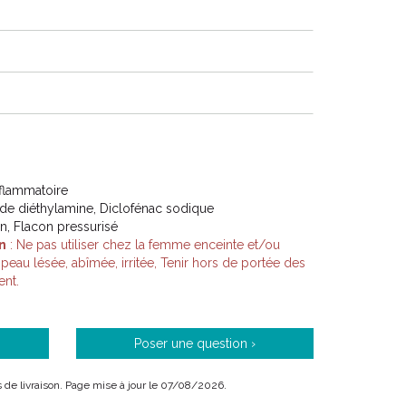
nflammatoire
 de diéthylamine, Diclofénac sodique
on, Flacon pressurisé
n
: Ne pas utiliser chez la femme enceinte et/ou
e peau lésée, abîmée, irritée, Tenir hors de portée des
ent.
Poser une question ›
is de livraison. Page mise à jour le 07/08/2026.