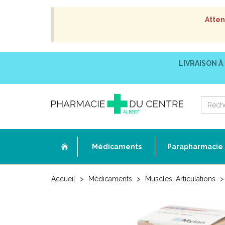
Atten
LIVRAISON À
Médicaments
Parapharmacie
Accueil
Médicaments
Muscles, Articulations