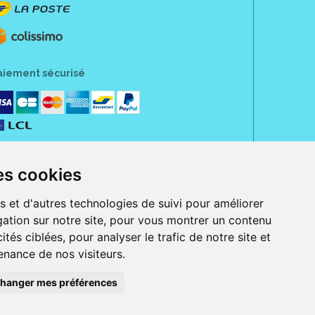
aiement sécurisé
es cookies
s et d'autres technologies de suivi pour améliorer
ation sur notre site, pour vous montrer un contenu
ités ciblées, pour analyser le trafic de notre site et
nance de nos visiteurs.
rue Jeanne d' Harcourt, 80300 Albert.
 sans ordonnance.
hanger mes préférences
ranger).
e, iPad et iPod touch), ou sur Google Play (pour Androïd 5.0 ou version