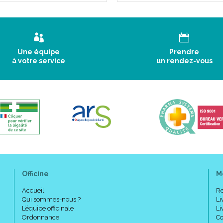
Une équipe
Prendre
à votre service
un rendez-vous
Officine
M
Accueil
Re
Qui sommes-nous ?
Li
L’équipe officinale
Li
Ordonnance
Co