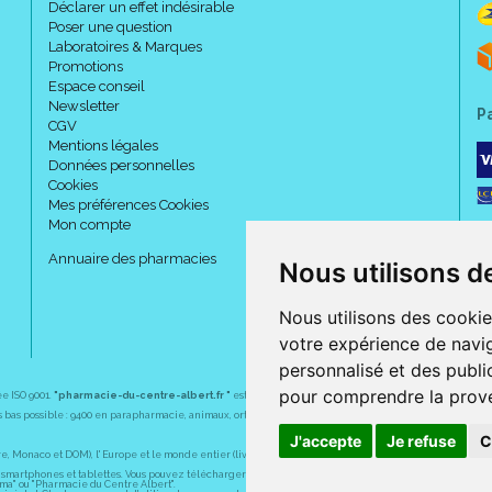
Déclarer un effet indésirable
Poser une question
Laboratoires & Marques
Promotions
Espace conseil
Newsletter
P
CGV
Mentions légales
Données personnelles
Cookies
Mes préférences Cookies
Mon compte
Annuaire des pharmacies
Nous utilisons d
Nous utilisons des cookie
votre expérience de navig
personnalisé et des public
pour comprendre la prove
ée ISO 9001.
"pharmacie-du-centre-albert.fr "
est le site internet de l
a pharmacie du centre
, 32 
plus bas possible : 9400 en parapharmacie, animaux, orthopédie, matériel médical. 1700 en médicaments
J'accepte
Je refuse
C
Monaco et DOM), l' Europe et le monde entier (livraison assuré par Colissimo et ses partenaires à l' ét
martphones et tablettes. Vous pouvez télécharger gratuitement l' application sur l' AppStore (pour iPhon
rma" ou "Pharmacie du Centre Albert".