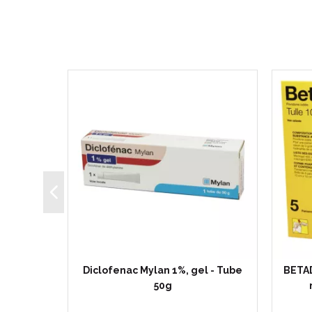
op, avec
Diclofenac Mylan 1%, gel - Tube
BETA
ml
50g