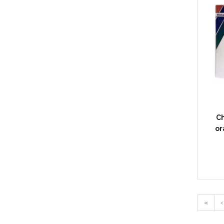
Ch
or
«
‹