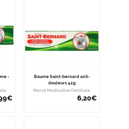
ème -
Baume Saint-bernard anti-
douleurs 42g
ale
Merck Medication Familiale
99
€
6
,
20
€