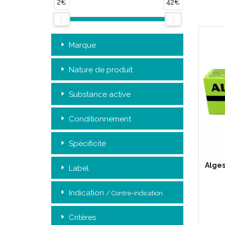
2€
42€
Marque
Nature de produit
Substance active
Conditionnement
Spécificité
Alge
Label
Indication
/ Contre-indication
Critères