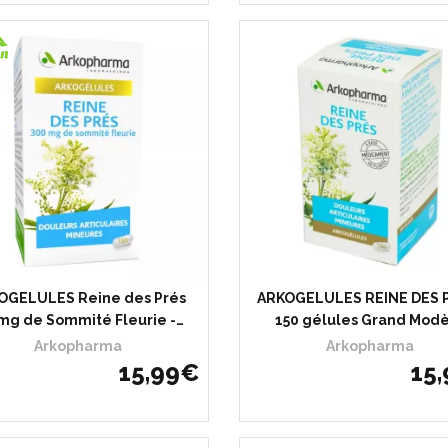
OGELULES Reine des Prés
ARKOGELULES REINE DES 
mg de Sommité Fleurie -…
150 gélules Grand Mod
Arkopharma
Arkopharma
15
,
99
€
15
,