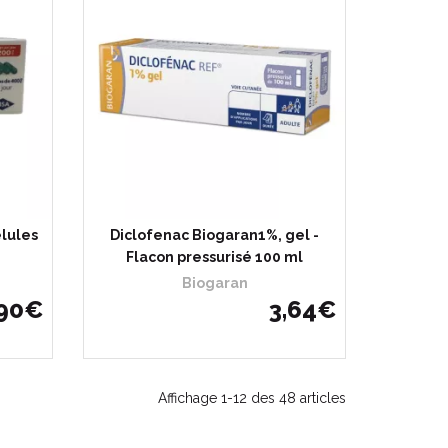
lules
Diclofenac Biogaran1%, gel -
Flacon pressurisé 100 ml
Biogaran
90
€
3
,
64
€
Affichage 1-12 des 48 articles