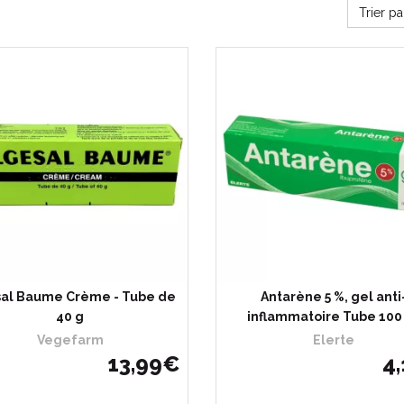
Trier p
sal Baume Crème - Tube de
Antarène 5 %, gel anti
40 g
inflammatoire Tube 100
Vegefarm
Elerte
13
,
99
€
4
,