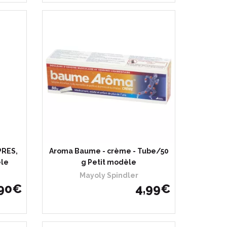
PRES,
Aroma Baume - crème - Tube/50
èle
g Petit modèle
Mayoly Spindler
90
€
4
,
99
€