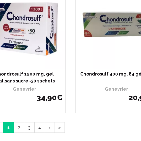
ondrosulf 1200 mg, gel
Chondrosulf 400 mg, 84 gé
al,sans sucre -30 sachets
Genevrier
Genevrier
34
,
90
€
20
,
1
2
3
4
›
»