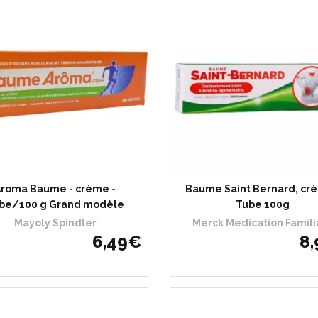
Aroma Baume - crème -
Baume Saint Bernard, cr
be/100 g Grand modèle
Tube 100g
Mayoly Spindler
Merck Medication Famili
6
,
49
€
8
,