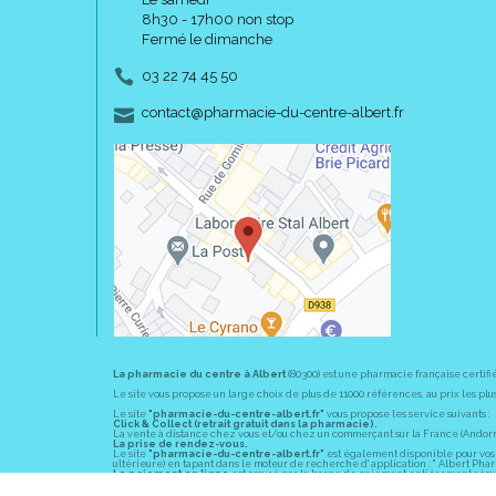
8h30 - 17h00 non stop
Fermé le dimanche
03 22 74 45 50
-
-
contact
@
pharmacie-du-centre-albert.fr
La pharmacie du centre à Albert
(80300) est une pharmacie française certifi
Le site vous propose un large choix de plus de 11000 références, au prix les 
Le site
"pharmacie-du-centre-albert.fr"
vous propose les service suivants :
Click & Collect (retrait gratuit dans la pharmacie).
La vente à distance chez vous et/ou chez un commerçant sur la France (Andorre, 
La prise de rendez-vous.
Le site
"pharmacie-du-centre-albert.fr"
est également disponible pour vos s
ultérieure) en tapant dans le moteur de recherche d' application : " Albert Pha
Le paiement en ligne
est assuré par la borne de paiement entièrement sécuri
En officine,
la pharmacie du centre à Albert
(80300) vous propose ses conseil