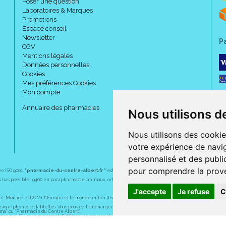
Poser une question
Laboratoires & Marques
Promotions
Espace conseil
Newsletter
P
CGV
Mentions légales
Données personnelles
Cookies
Mes préférences Cookies
Mon compte
Annuaire des pharmacies
Nous utilisons d
Nous utilisons des cookie
votre expérience de navig
personnalisé et des public
pour comprendre la prove
ée ISO 9001.
"pharmacie-du-centre-albert.fr "
est le site internet de l
a pharmacie du centre
, 32 
plus bas possible : 9400 en parapharmacie, animaux, orthopédie, matériel médical. 1700 en médicaments
J'accepte
Je refuse
C
Monaco et DOM), l' Europe et le monde entier (livraison assuré par Colissimo et ses partenaires à l' ét
martphones et tablettes. Vous pouvez télécharger gratuitement l' application sur l' AppStore (pour iPhon
rma" ou "Pharmacie du Centre Albert".
sé du LCL et vous permet d' utiliser les moyens de paiement suivants : CB, Visa, MasterCard, American
s pharmaceutiques, homéopathiques, orthopédiques, vétérinaires, aide à domicile, parapharmaceutiques,