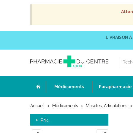
Atten
LIVRAISON À
Médicaments
Parapharmacie
Accueil
Médicaments
Muscles, Articulations
Prix