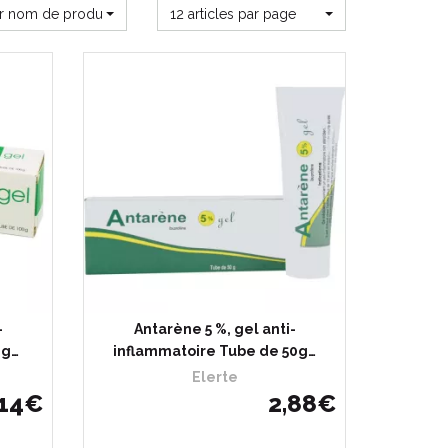
ar nom de produit
12 articles par page
-
Antarène 5 %, gel anti-
 g…
inflammatoire Tube de 50g…
Elerte
14
€
2
,
88
€