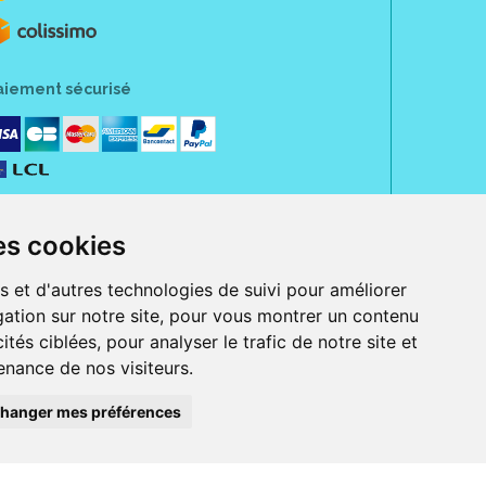
aiement sécurisé
es cookies
s et d'autres technologies de suivi pour améliorer
ation sur notre site, pour vous montrer un contenu
ités ciblées, pour analyser le trafic de notre site et
nance de nos visiteurs.
rue Jeanne d' Harcourt, 80300 Albert.
 sans ordonnance.
hanger mes préférences
ranger).
e, iPad et iPod touch), ou sur Google Play (pour Androïd 5.0 ou version
 Express, Bancontact, PayPal.
 beauté et bien-être ainsi que différents services : suivi personnalisé,