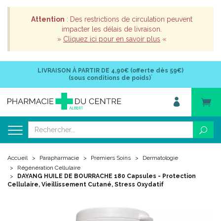
Attention
: Des restrictions de circulation peuvent
impacter les délais de livraison.
»
Cliquez ici pour en savoir plus
«
LIVRAISON À PARTIR DE
4,90€ (offerte dès 59€)
*
(sous conditions de poids)
Accueil
Parapharmacie
Premiers Soins
Dermatologie
Régénération Cellulaire
DAYANG HUILE DE BOURRACHE 180 Capsules - Protection
Cellulaire, Vieillissement Cutané, Stress Oxydatif