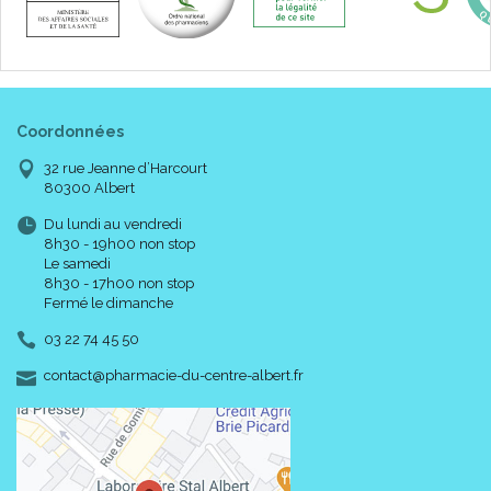
Coordonnées
32 rue Jeanne d’Harcourt
80300 Albert
Du lundi au vendredi
8h30 - 19h00 non stop
Le samedi
8h30 - 17h00 non stop
Fermé le dimanche
03 22 74 45 50
-
-
contact
@
pharmacie-du-centre-albert.fr