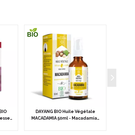
BIO
DAYANG BIO Huile Végétale
DAYANG R
lesse…
MACADAMIA 50ml - Macadamia…
Végé