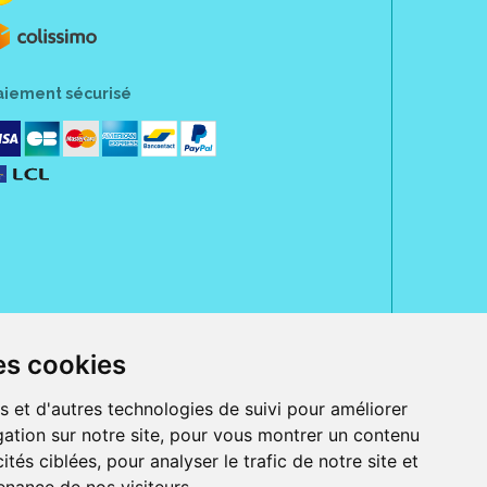
aiement sécurisé
es cookies
rue Jeanne d' Harcourt, 80300 Albert.
 sans ordonnance.
s et d'autres technologies de suivi pour améliorer
ation sur notre site, pour vous montrer un contenu
ranger).
e, iPad et iPod touch), ou sur Google Play (pour Androïd 5.0 ou version
ités ciblées, pour analyser le trafic de notre site et
 Express, Bancontact, PayPal.