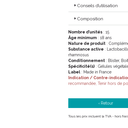
Conseils d’utilisation
Composition
Nombre d’unités
: 15
Âge minimum
: 18 ans
Nature de produit
: Complémen
Substance active
: Lactobacill
rhamnosus
Conditionnement
: Blister, Bo
Spécificité(s)
: Gélules végétale
Label
: Made in France
Indication / Contre-indicatio
recommandée, Tenir hors de por
‹ Retour
Tous les prix incluent la TVA - hors fra