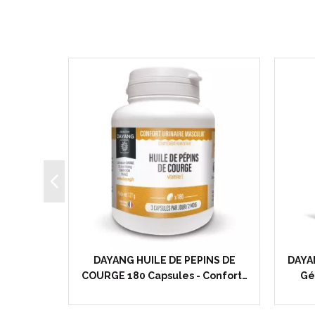
élules
DAYANG HUILE DE PEPINS DE
DAYA
ment…
COURGE 180 Capsules - Confort…
Gé