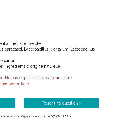
t alimentaire, Gélule
us paracasei, Lactobacillus plantarum, Lactobacillus
ite carton
s, Ingrédients d'origine naturelle
n
: Ne pas dépasser la dose journalière
tée des enfants
Poser une question ›
is de livraison. Page mise à jour le 07/08/2026.