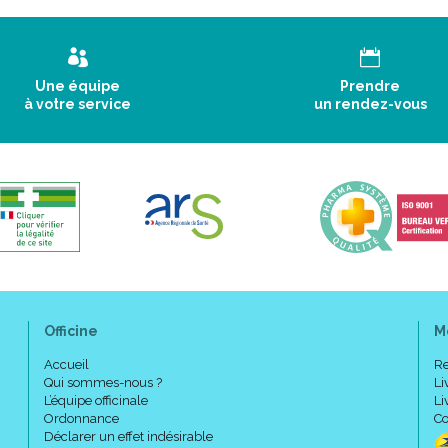
Une équipe
Prendre
à votre service
un rendez-vous
Officine
M
Accueil
Re
Qui sommes-nous ?
Li
L’équipe officinale
Li
Ordonnance
Co
Déclarer un effet indésirable