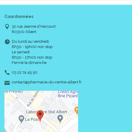
Coordonnées
32 rue Jeanne d’Harcourt
80300 Albert
Du lundi au vendredi
8h30 - 19h00 non stop
Le samedi
8h30 - 17h00 non stop
Fermé le dimanche
03 22 74 45 50
-
-
contact
@
pharmacie-du-centre-albert.fr