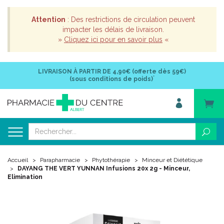
Attention
: Des restrictions de circulation peuvent
impacter les délais de livraison.
»
Cliquez ici pour en savoir plus
«
LIVRAISON À PARTIR DE
4,90€ (offerte dès 59€)
*
(sous conditions de poids)
Accueil
Parapharmacie
Phytothérapie
Minceur et Diététique
DAYANG THE VERT YUNNAN Infusions 20x 2g - Minceur,
Elimination