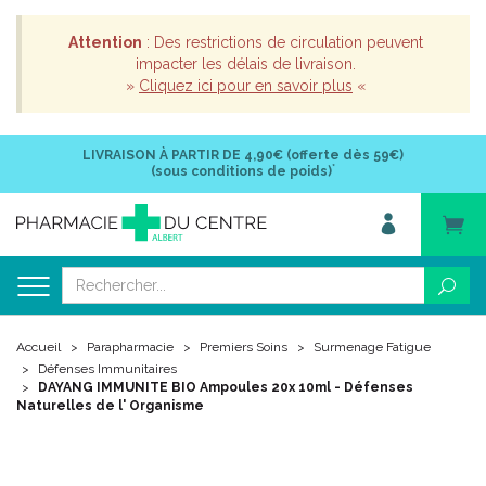
Attention
: Des restrictions de circulation peuvent
impacter les délais de livraison.
»
Cliquez ici pour en savoir plus
«
LIVRAISON À PARTIR DE
4,90€ (offerte dès 59€)
*
(sous conditions de poids)
Accueil
Parapharmacie
Premiers Soins
Surmenage Fatigue
Défenses Immunitaires
DAYANG IMMUNITE BIO Ampoules 20x 10ml - Défenses
Naturelles de l' Organisme