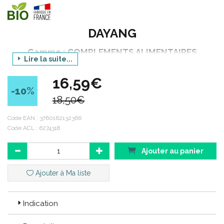
DAYANG
Gamme : COMPLEMENTS ALIMENTAIRES
Lire la suite...
Déclinaison : BIO
16,59€
Produit : IMMUNITE AMPOULES
-10
%
18,50€
Conditionnement : 20 ampoules de 10 ml
Code EAN :
3760162132366
Code ACL : 6274318
Laboratoire français dont les produits sont exclusivement
distribués en pharmacie, Dayang puise son inspiration dans la
Ajouter au panier
nature pour rendre le bien-être accessible à tous.
Ajouter à Ma liste
Code ACL : 6274318
Code EAN : 3760162132366
Indication