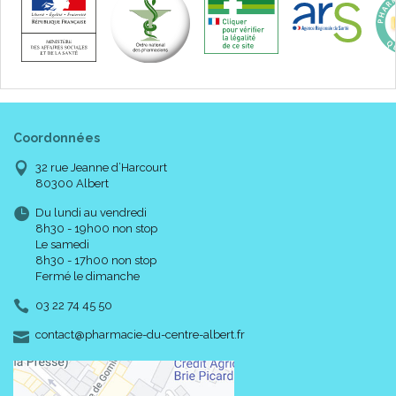
Coordonnées
32 rue Jeanne d’Harcourt
80300 Albert
Du lundi au vendredi
8h30 - 19h00 non stop
Le samedi
8h30 - 17h00 non stop
Fermé le dimanche
03 22 74 45 50
-
-
contact
@
pharmacie-du-centre-albert.fr