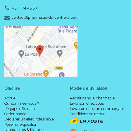
03 22 74 45 50
-
-
contact
@
pharmacie-du-centre-albert.fr
Officine
Mode de livraison
Accueil
Retrait dans la pharmacie
Qui sommes-nous ?
Livraison chez vous
L’équipe officinale
Livraison chez un commerçant
Ordonnance
Conditions de retour
Déclarer un effet indésirable
Poser une question
Laboratoires & Marques