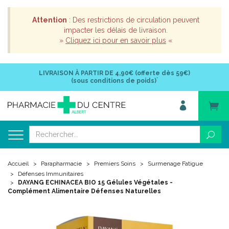
Attention
: Des restrictions de circulation peuvent
impacter les délais de livraison.
»
Cliquez ici pour en savoir plus
«
LIVRAISON À PARTIR DE
4,90€ (offerte dès 59€)
*
(sous conditions de poids)
Accueil
Parapharmacie
Premiers Soins
Surmenage Fatigue
Défenses Immunitaires
DAYANG ECHINACEA BIO 15 Gélules Végétales -
Complément Alimentaire Défenses Naturelles