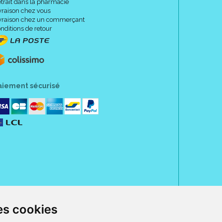
trait dans la pharmacie
vraison chez vous
vraison chez un commerçant
nditions de retour
aiement sécurisé
es cookies
rue Jeanne d' Harcourt, 80300 Albert.
 sans ordonnance.