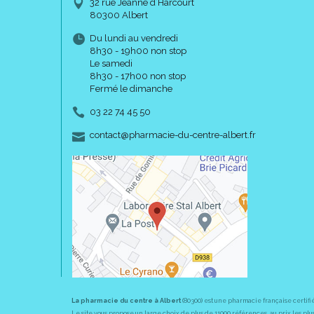
32 rue Jeanne d’Harcourt
80300 Albert
Du lundi au vendredi
8h30 - 19h00 non stop
Le samedi
8h30 - 17h00 non stop
Fermé le dimanche
03 22 74 45 50
-
-
contact
@
pharmacie-du-centre-albert.fr
La pharmacie du centre à Albert
(80300) est une pharmacie française certifi
Le site vous propose un large choix de plus de 11000 références, au prix les 