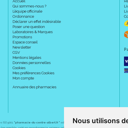
Accueil
Re
Qui sommes-nous ?
Li
L’équipe officinale
Li
Ordonnance
Co
Déclarer un effet indésirable
Poser une question
Laboratoires & Marques
Promotions
Espace conseil
Newsletter
P
CGV
Mentions légales
Données personnelles
Cookies
Mes préférences Cookies
Mon compte
Annuaire des pharmacies
Nous utilisons d
ée ISO 9001.
"pharmacie-du-centre-albert.fr "
est le site internet de l
a pharmacie du centre
, 32 
plus bas possible : 9400 en parapharmacie, animaux, orthopédie, matériel médical. 1700 en médicaments