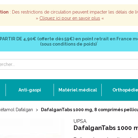
tion
: Des restrictions de circulation peuvent impacter les délais de li
»
Cliquez ici pour en savoir plus
«
 PARTIR DE
4,90€ (offerte dès 59€)
en point retrait en France m
*
(sous conditions de poids)
Anti-gaspi
Matériel médical
Orthopédi
cétamol Dafalgan
DafalganTabs 1000 mg, 8 comprimés pellic
UPSA
DafalganTabs 1000 m