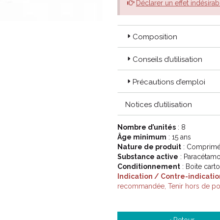
Déclarer un effet indésirab
Composition
Conseils d’utilisation
Précautions d’emploi
Notices d’utilisation
Nombre d’unités
: 8
Âge minimum
: 15 ans
Nature de produit
: Comprimé 
Substance active
: Paracétamo
Conditionnement
: Boite cart
Indication / Contre-indicatio
recommandée, Tenir hors de por