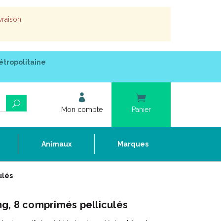
vraison.
étropolitaine
Mon compte
Panier
e
Animaux
Marques
ulés
g, 8 comprimés pelliculés