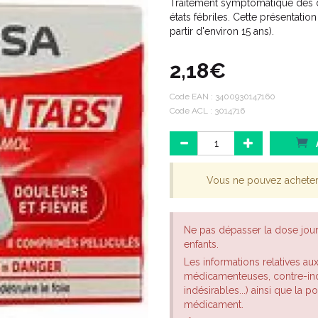
Traitement symptomatique des d
états fébriles. Cette présentation 
partir d'environ 15 ans).
2,18€
Code EAN :
3400930147160
Code ACL : 3014716
Vous ne pouvez achete
Ne pas dépasser la dose jou
enfants.
Les informations relatives au
médicamenteuses, contre-indi
indésirables...) ainsi que la 
médicament.