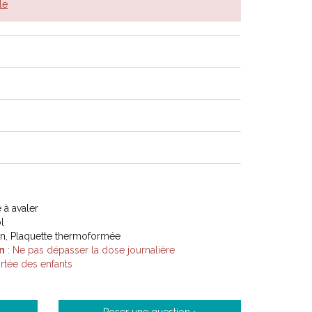
le
à avaler
l
on, Plaquette thermoformée
n
: Ne pas dépasser la dose journalière
tée des enfants