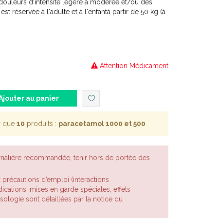
ouleurs d'intensité légère à modérée et/ou des
est réservée à l'adulte et à l'enfantà partir de 50 kg (à
Attention Médicament
Ajouter au panier
r que
10
produits :
paracetamol 1000 et 500
rnalière recommandée, tenir hors de portée des
x précautions d’emploi (interactions
cations, mises en garde spéciales, effets
posologie sont détaillées par la notice du