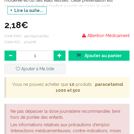
modérée et/ou des états fébriles. Cette présentation est
réservée à l'adulte et à l'enfant à partir de 27 kg (à partir
Lire la suite...
d'environ 8 ans).
2,18€
Attention Médicament
Code EAN :
3400930147184
Code ACL : 3014718
Ajouter au panier
Ajouter à Ma liste
Vous ne pouvez acheter que
10
produits :
paracetamol
1000 et 500
Ne pas dépasser la dose journalière recommandée, tenir
hors de portée des enfants.
Les informations relatives aux précautions d’emploi
(interactions médicamenteuses, contre-indications, mises