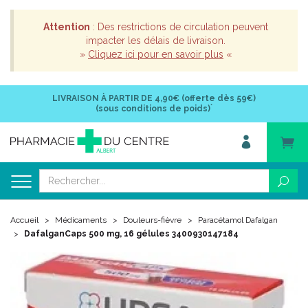
Attention
: Des restrictions de circulation peuvent
impacter les délais de livraison.
»
Cliquez ici pour en savoir plus
«
LIVRAISON À PARTIR DE
4,90€ (offerte dès 59€)
*
(sous conditions de poids)
Accueil
Médicaments
Douleurs-fièvre
Paracétamol Dafalgan
DafalganCaps 500 mg, 16 gélules 3400930147184