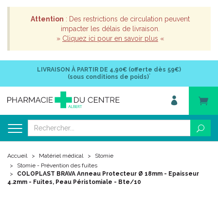
Attention
: Des restrictions de circulation peuvent
impacter les délais de livraison.
»
Cliquez ici pour en savoir plus
«
LIVRAISON À PARTIR DE
4,90€ (offerte dès 59€)
*
(sous conditions de poids)
Accueil
Matériel médical
Stomie
Stomie - Prévention des fuites
COLOPLAST BRAVA Anneau Protecteur Ø 18mm - Epaisseur
4.2mm - Fuites, Peau Péristomiale - Bte/10