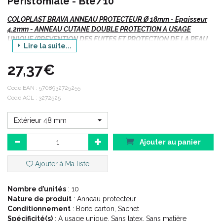
Péristomiale - Bte/10
COLOPLAST BRAVA ANNEAU PROTECTEUR Ø 18mm - Epaisseur
4.2mm - ANNEAU CUTANE DOUBLE PROTECTION A USAGE
UNIQUE (PREVENTION DES FUITES ET PROTECTION DE LA PEAU
Lire la suite...
PERISTOMIALE - Bte/10
27,37€
La gamme d’ accessoires Brava de Coloplast est conçue pour
prévenir les fuites, prendre soin de votre peau et neutraliser les
odeurs.
Code EAN :
5708932725255
Code ACL : 3272525
Extérieur 48 mm
Indications :
Ajouter au panier
Prévention des fuites.
Ajouter à Ma liste
Protection de la peau péristomiale en cas de colostomie,
iléostomie, urostomie.
Nombre d’unités
: 10
Nature de produit
: Anneau protecteur
Description :
Conditionnement
: Boite carton, Sachet
Spécificité(s)
: A usage unique, Sans latex, Sans matière