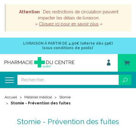
Attention
: Des restrictions de circulation peuvent
impacter les délais de livraison.
»
Cliquez ici pour en savoir plus
«
LIVRAISON À PARTIR DE
4,90€ (offerte dès 59€)
*
(sous conditions de poids)
Accueil
Matériel médical
Stomie
Stomie - Prévention des fuites
Stomie - Prévention des fuites