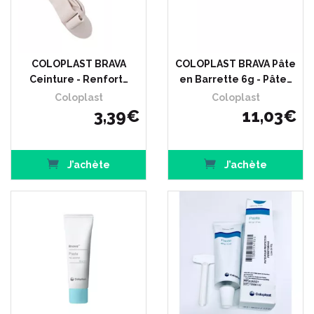
COLOPLAST BRAVA
COLOPLAST BRAVA Pâte
Ceinture - Renfort…
en Barrette 6g - Pâte…
Coloplast
Coloplast
3
,
39
€
11
,
03
€
J’achète
J’achète