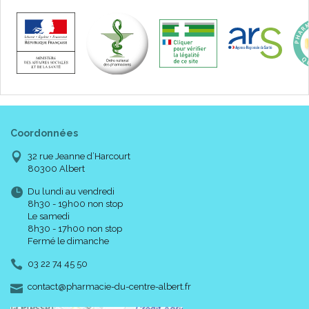
Coordonnées
32 rue Jeanne d’Harcourt
80300 Albert
Du lundi au vendredi
8h30 - 19h00 non stop
Le samedi
8h30 - 17h00 non stop
Fermé le dimanche
03 22 74 45 50
-
-
contact
@
pharmacie-du-centre-albert.fr