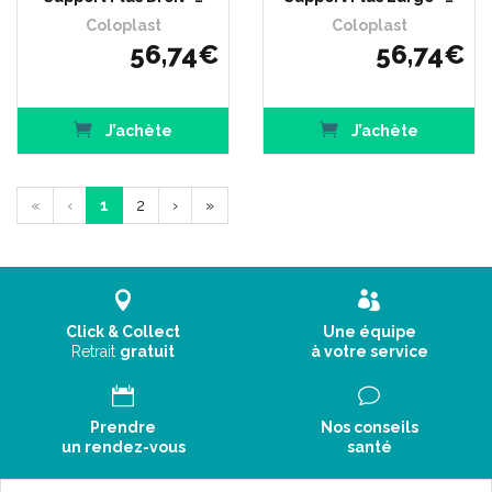
Coloplast
Coloplast
56
,
74
€
56
,
74
€
J’achète
J’achète
«
‹
1
2
›
»
Click & Collect
Une équipe
Retrait
gratuit
à votre service
Prendre
Nos conseils
un rendez-vous
santé