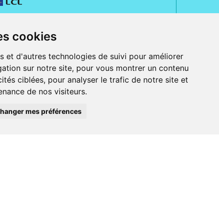
es cookies
s et d'autres technologies de suivi pour améliorer
ation sur notre site, pour vous montrer un contenu
ités ciblées, pour analyser le trafic de notre site et
nance de nos visiteurs.
rue Jeanne d' Harcourt, 80300 Albert.
 sans ordonnance.
hanger mes préférences
ranger).
e, iPad et iPod touch), ou sur Google Play (pour Androïd 5.0 ou version
 Express, Bancontact, PayPal.
 beauté et bien-être ainsi que différents services : suivi personnalisé,
auté de la peau, des cheveux...), mesure de la glycémie, perruques.
s 30 ans, Pharmactiv réunit près de 1500 adhérents pharmaciens autour d' un
du matériel médical sous sa marque BetterLife.
harmacie e-commerce