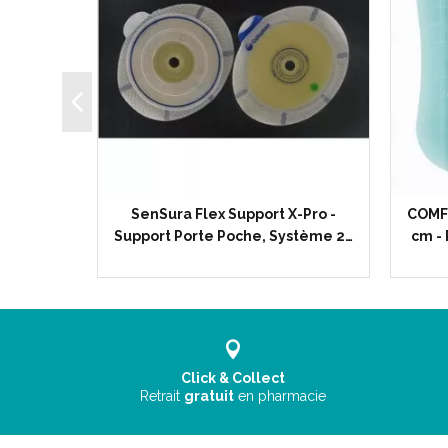
ection
SenSura Flex Support X-Pro -
COMFE
otecteur…
Support Porte Poche, Système 2…
cm -
Click & Collect
Retrait
gratuit
en pharmacie