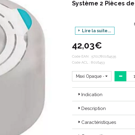
Système 2 Pièces de
Lire la suite...
G
42,03€
P
Déclin
Code EAN :
5701780164535
Code ACL : 8016453
Conditi
Maxi Opaque - Capacité 460m
Indication
Description
Caractéristiques