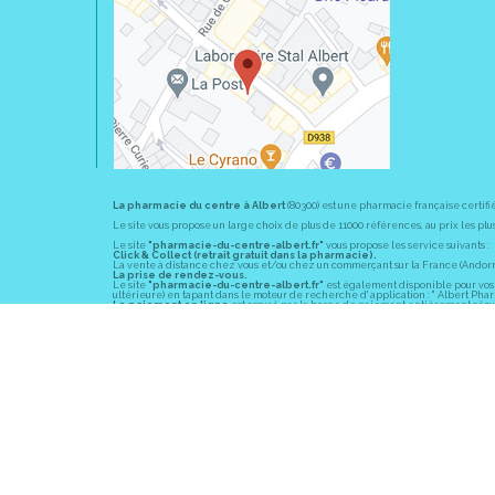
La pharmacie du centre à Albert
(80300) est une pharmacie française certifi
Le site vous propose un large choix de plus de 11000 références, au prix les 
Le site
"pharmacie-du-centre-albert.fr"
vous propose les service suivants :
Click & Collect (retrait gratuit dans la pharmacie).
La vente à distance chez vous et/ou chez un commerçant sur la France (Andorre, 
La prise de rendez-vous.
Le site
"pharmacie-du-centre-albert.fr"
est également disponible pour vos s
ultérieure) en tapant dans le moteur de recherche d' application : " Albert Pha
Le paiement en ligne
est assuré par la borne de paiement entièrement sécuri
En officine,
la pharmacie du centre à Albert
(80300) vous propose ses conseil
diabète, sevrage tabagique, risques cardiovasculaires, prise de tension artériell
La pharmacie du centre à Albert
(80300) fait partie du groupement
Pharmac
objectif commun : devenir un véritable « relais santé » au service des client
Les horaires d'ouverture
sont de 8h30 à 19h00 non stop du lundi au vendredi 
Vous pouvez contacter
la pharmacie du centre à Albert
(80300) par téléphone
Pour le dimanche et la nuit, vous pouvez trouver l
a pharmacie de garde
la pl
© 2011-2026
PHARM