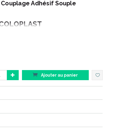
 Couplage Adhésif Souple
COLOPLAST
amme : SENSURA
roduit : MIO FLEX
aison : 2 PIECES FERME
Diamètre : 70 mm
onnement : boite de 30
l
Ajouter au panier