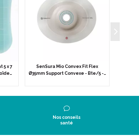
 5 x 7
SenSura Mio Convex Fit Flex
SenSur
oïde…
Ø35mm Support Convexe - Bte/5 -…
Semi-c
Nos conseils
santé