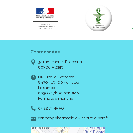
Coordonnées
32 rue Jeanne d’Harcourt
80300 Albert
Du lundi au vendredi
8h30 - 19h00 non stop
Le samedi
8h30 - 17h00 non stop
Fermé le dimanche
03 22 74 45 50
-
-
contact
@
pharmacie-du-centre-albert.fr