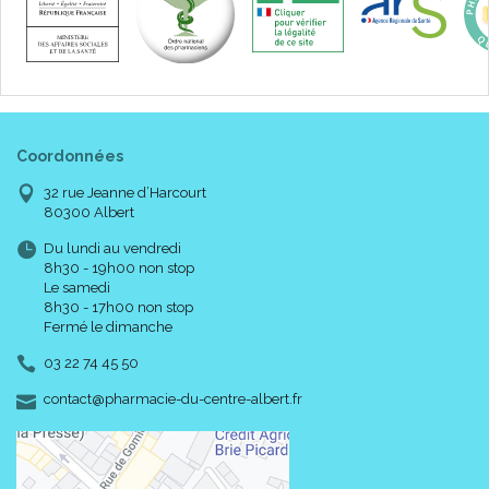
Coordonnées
32 rue Jeanne d’Harcourt
80300 Albert
Du lundi au vendredi
8h30 - 19h00 non stop
Le samedi
8h30 - 17h00 non stop
Fermé le dimanche
03 22 74 45 50
-
-
contact
@
pharmacie-du-centre-albert.fr