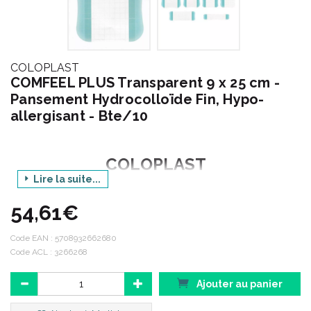
COLOPLAST
COMFEEL PLUS Transparent 9 x 25 cm -
Pansement Hydrocolloïde Fin, Hypo-
allergisant - Bte/10
COLOPLAST
Lire la suite...
GAMME COMFEEL
54,61€
Produit : PLUS TRANSPARENT
Dimensions : 9 x 25 cm
Code EAN :
5708932662680
Code ACL : 3266268
Ajouter au panier