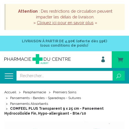
Attention
: Des restrictions de circulation peuvent
impacter les délais de livraison.
»
Cliquez ici pour en savoir plus
«
LIVRAISON À PARTIR DE
4,90€ (offerte dès 59€)
*
(sous conditions de poids)
Accueil
Parapharmacie
Premiers Soins
Pansements - Bandes - Sparadraps - Sutures
Pansements Absorbants
COMFEEL PLUS Transparent 9 x 25 cm - Pansement
Hydrocolloïde Fin, Hypo-allergisant - Bte/10