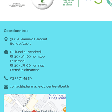
Coordonnées
32 rue Jeanne d’Harcourt
80300 Albert
Du lundi au vendredi
8h30 - 19h00 non stop
Le samedi
8h30 - 17h00 non stop
Fermé le dimanche
03 22 74 45 50
-
-
contact
@
pharmacie-du-centre-albert.fr