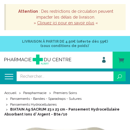
Attention
: Des restrictions de circulation peuvent
impacter les délais de livraison.
»
Cliquez ici pour en savoir plus
«
LIVRAISON À PARTIR DE
4,90€ (offerte dès 59€)
*
(sous conditions de poids)
Accueil
Parapharmacie
Premiers Soins
Pansements - Bandes - Sparadraps - Sutures
Pansements Hydrocellulaires
BIATAIN Ag SACRUM 23 x 23 cm - Pansement Hydrocellulaire
Absorbant Ions d' Argent - Bte/10