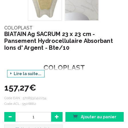
COLOPLAST
BIATAIN Ag SACRUM 23 x 23 cm -
Pansement Hydrocellulaire Absorbant
Ions d' Argent - Bte/10
COLOPLAST
Lire la suite...
GAMME BIATAIN
157,27€
Produit : Ag SACRUM.
Code EAN :
5708932412254
Code ACL : 9506882
Dimensions : 23 x 23 cm.
Ajouter au panier