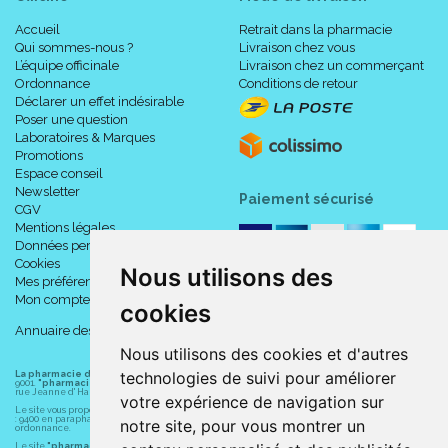
Accueil
Retrait dans la pharmacie
Qui sommes-nous ?
Livraison chez vous
L’équipe officinale
Livraison chez un commerçant
Ordonnance
Conditions de retour
Déclarer un effet indésirable
Poser une question
Laboratoires & Marques
Promotions
Espace conseil
Newsletter
Paiement sécurisé
CGV
Mentions légales
Données personnelles
Cookies
Nous utilisons des
Mes préférences Cookies
Mon compte
cookies
Annuaire des pharmacies
Nous utilisons des cookies et d'autres
technologies de suivi pour améliorer
La pharmacie du centre à Albert
(80300) est une pharmacie française certifiée ISO
9001.
"pharmacie-du-centre-albert.fr "
est le site internet de l
a pharmacie du centre
, 32
rue Jeanne d' Harcourt, 80300 Albert.
votre expérience de navigation sur
Le site vous propose un large choix de plus de 11000 références, au prix les plus bas possible
: 9400 en parapharmacie, animaux, orthopédie, matériel médical. 1700 en médicaments sans
notre site, pour vous montrer un
ordonnance.
Le site
"pharmacie-du-centre-albert.fr"
vous propose les service suivants :