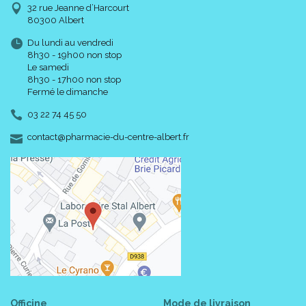
32 rue Jeanne d’Harcourt
80300 Albert
Du lundi au vendredi
8h30 - 19h00 non stop
Le samedi
8h30 - 17h00 non stop
Fermé le dimanche
03 22 74 45 50
-
-
contact
@
pharmacie-du-centre-albert.fr
Officine
Mode de livraison