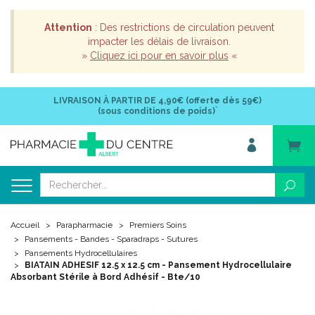
Attention
: Des restrictions de circulation peuvent
impacter les délais de livraison.
»
Cliquez ici pour en savoir plus
«
LIVRAISON À PARTIR DE
4,90€ (offerte dès 59€)
*
(sous conditions de poids)
Accueil
Parapharmacie
Premiers Soins
Pansements - Bandes - Sparadraps - Sutures
Pansements Hydrocellulaires
BIATAIN ADHESIF 12.5 x 12.5 cm - Pansement Hydrocellulaire
Absorbant Stérile à Bord Adhésif - Bte/10