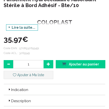
Stérile à Bord Adhésif - Bte/10
COLOPLAST
Lire la suite...
GAMME BIATAIN
35,97€
Produit : ADHESIF.
Code EAN :
5708932655491
Code ACL : 3265549
Dimensions : 12.5 x 12.5 cm.
Ajouter au panier
Ajouter à Ma liste
Indication
Description