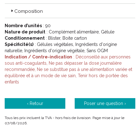
Contraception.
Conception et maternité.
Composition
Gynécologie et obstétrique.
Procréation.
Nombre d’unités
: 90
Santé de la femme.
Nature de produit
: Complément alimentaire, Gélule
Hygiène et beauté.
Conditionnement
: Blister, Boite carton
Ménopause.
Spécificité(s)
: Gélules végétales, Ingrédients d'origine
Médecine générale.
naturelle, Ingrédients d'origine végétale, Sans OGM
Indication / Contre-indication
: Déconseillé aux personnes
sous anti-coagulants, Ne pas dépasser la dose journalière
recommandée, Ne se substitue pas à une alimentation variée et
équilibrée et à un mode de vie sain, Tenir hors de portée des
enfants
‹ Retour
Poser une question ›
Tous les prix incluent la TVA - hors frais de livraison. Page mise à jour le
07/08/2026.