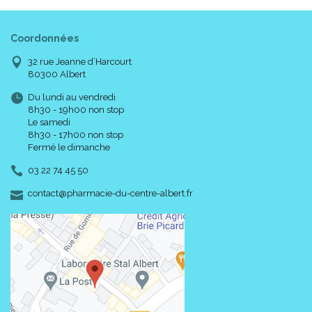
Coordonnées
32 rue Jeanne d’Harcourt
80300 Albert
Du lundi au vendredi
8h30 - 19h00 non stop
Le samedi
8h30 - 17h00 non stop
Fermé le dimanche
03 22 74 45 50
-
-
contact
@
pharmacie-du-centre-albert.fr