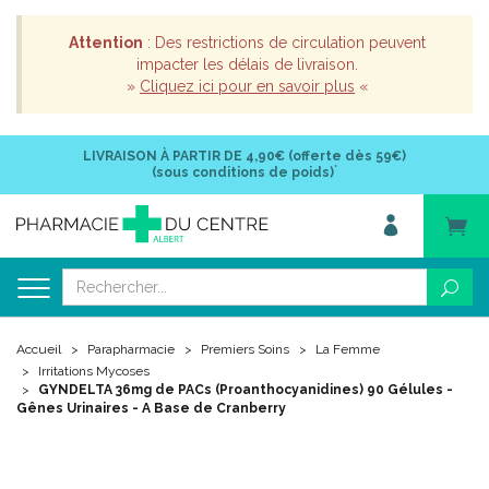
Attention
: Des restrictions de circulation peuvent
impacter les délais de livraison.
»
Cliquez ici pour en savoir plus
«
LIVRAISON À PARTIR DE
4,90€ (offerte dès 59€)
*
(sous conditions de poids)
Accueil
Parapharmacie
Premiers Soins
La Femme
Irritations Mycoses
GYNDELTA 36mg de PACs (Proanthocyanidines) 90 Gélules -
Gênes Urinaires - A Base de Cranberry