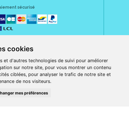
aiement sécurisé
es cookies
s et d'autres technologies de suivi pour améliorer
ation sur notre site, pour vous montrer un contenu
ités ciblées, pour analyser le trafic de notre site et
nance de nos visiteurs.
rue Jeanne d' Harcourt, 80300 Albert.
 sans ordonnance.
hanger mes préférences
ranger).
e, iPad et iPod touch), ou sur Google Play (pour Androïd 5.0 ou version
 Express, Bancontact, PayPal.
 beauté et bien-être ainsi que différents services : suivi personnalisé,
auté de la peau, des cheveux...), mesure de la glycémie, perruques.
s 30 ans, Pharmactiv réunit près de 1500 adhérents pharmaciens autour d' un
du matériel médical sous sa marque BetterLife.