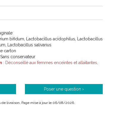
aginale
rium bifidum, Lactobacillus acidophilus, Lactobacillus
um, Lactobacillus salivarius
ite carton
 Sans conservateur
n
: Déconseillé aux femmes enceintes et allaitantes,
Poser une question ›
ais de livraison. Page mise à jour le 06/08/2026.