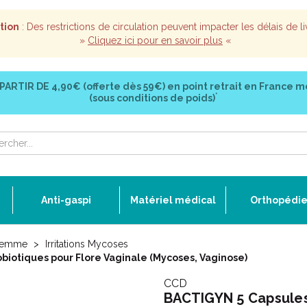
tion
: Des restrictions de circulation peuvent impacter les délais de li
»
Cliquez ici pour en savoir plus
«
 PARTIR DE
4,90€ (offerte dès 59€)
en point retrait en France m
*
(sous conditions de poids)
Anti-gaspi
Matériel médical
Orthopédi
Femme
Irritations Mycoses
biotiques pour Flore Vaginale (Mycoses, Vaginose)
CCD
BACTIGYN 5 Capsules