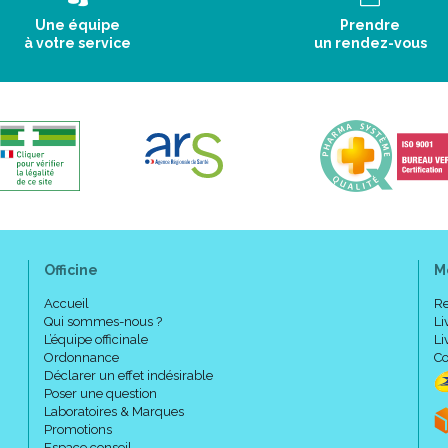
Une équipe
Prendre
à votre service
un rendez-vous
Officine
M
Accueil
Re
Qui sommes-nous ?
Li
L’équipe officinale
Li
Ordonnance
Co
Déclarer un effet indésirable
Poser une question
Laboratoires & Marques
Promotions
Espace conseil