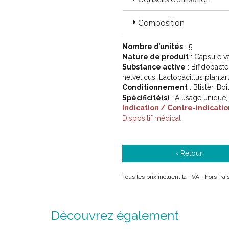
Gynécologie et obstétrique.
Procréation.
Composition
Santé de la femme.
Hygiène et beauté.
Nombre d’unités
: 5
Ménopause.
Nature de produit
: Capsule v
Médecine générale.
Substance active
: Bifidobacte
helveticus, Lactobacillus plantar
Conditionnement
: Blister, Bo
Spécificité(s)
: A usage unique,
Indication / Contre-indicatio
Dispositif médical
‹ Retour
Tous les prix incluent la TVA - hors fr
Découvrez également