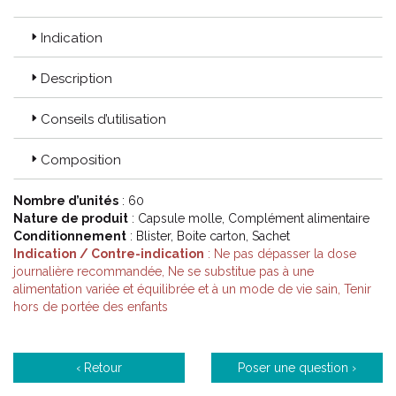
médecine de la reproduction et plus globalement de la santé
de la femme.
Indication
Domaines d' expertises :
Description
Contraception.
Conseils d’utilisation
Conception et maternité.
Gynécologie et obstétrique.
Procréation.
Composition
Santé de la femme.
Hygiène et beauté.
Nombre d’unités
: 60
Ménopause.
Nature de produit
: Capsule molle, Complément alimentaire
Médecine générale.
Conditionnement
: Blister, Boite carton, Sachet
Indication / Contre-indication
: Ne pas dépasser la dose
journalière recommandée, Ne se substitue pas à une
Code ACL : 9496712
alimentation variée et équilibrée et à un mode de vie sain, Tenir
Code EAN : 3401594967125/3700111400139
hors de portée des enfants
‹ Retour
Poser une question ›