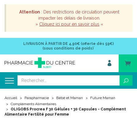
Attention
: Des restrictions de circulation peuvent
impacter les délais de livraison.
»
Cliquez ici pour en savoir plus
«
LIVRAISON À PARTIR DE
4,90€ (offerte dès 59€)
*
(sous conditions de poids)
Accueil
Parapharmacie
Bébé et Maman
Future Maman
Compléments Alimentaires
OLIGOBS Procrea F 30 Gélules + 30 Capsules - Complément
Alimentaire Fertilité pour Femme