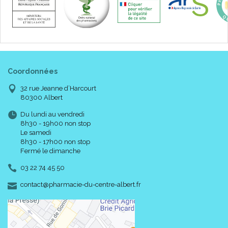
Coordonnées
32 rue Jeanne d’Harcourt
80300 Albert
Du lundi au vendredi
8h30 - 19h00 non stop
Le samedi
8h30 - 17h00 non stop
Fermé le dimanche
03 22 74 45 50
-
-
contact
@
pharmacie-du-centre-albert.fr