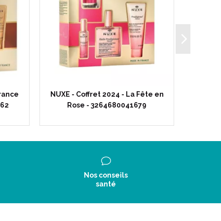
grance
NUXE - Coffret 2024 - La Fête en
CAUDAL
662
Rose - 3264680041679
Essen
Nos conseils
santé