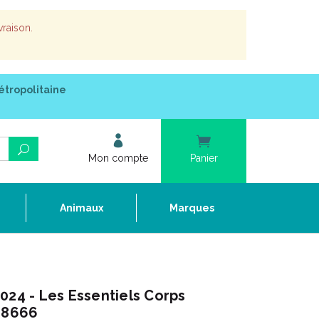
vraison.
étropolitaine
Mon compte
Panier
e
Animaux
Marques
024 - Les Essentiels Corps
028666