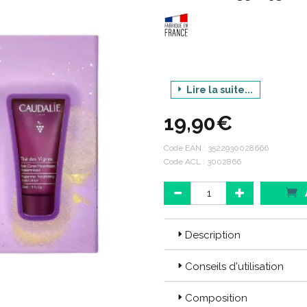
Lire la suite...
Gam
19,90€
Produit : LES
Code EAN :
3522930028666
Code ACL : 3002866
Code ACL : 3002866
Code EAN: 3522930028666
Description
Conseils d'utilisation
Composition