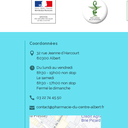
Coordonnées
32 rue Jeanne d’Harcourt
80300 Albert
Du lundi au vendredi
8h30 - 19h00 non stop
Le samedi
8h30 - 17h00 non stop
Fermé le dimanche
03 22 74 45 50
-
-
contact
@
pharmacie-du-centre-albert.fr