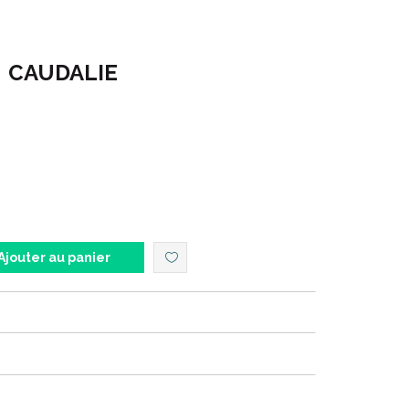
CAUDALIE
me : COFFRET 2024
 ESSENTIELS CORPS NUTRITION
Ajouter au panier