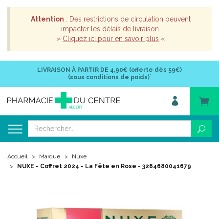
Attention
: Des restrictions de circulation peuvent
impacter les délais de livraison.
»
Cliquez ici pour en savoir plus
«
LIVRAISON À PARTIR DE
4,90€ (offerte dès 59€)
*
(sous conditions de poids)
Accueil
Marque
Nuxe
NUXE - Coffret 2024 - La Fête en Rose - 3264680041679