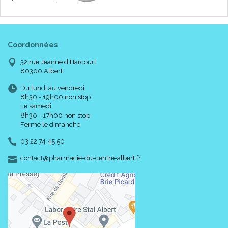
Coordonnées
32 rue Jeanne d’Harcourt
80300 Albert
Du lundi au vendredi
8h30 - 19h00 non stop
Le samedi
8h30 - 17h00 non stop
Fermé le dimanche
03 22 74 45 50
-
-
contact
@
pharmacie-du-centre-albert.fr