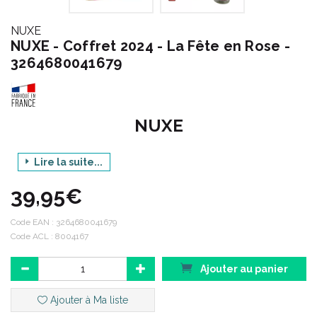
NUXE
NUXE - Coffret 2024 - La Fête en Rose -
3264680041679
NUXE
Lire la suite...
Gamme : COFFRET 2024
39,95€
Produit : LA FÊTE EN ROSE
Contenance : 4 PRODUITS
Code EAN :
3264680041679
Code ACL : 8004167
Code ACL : 8004167
Ajouter au panier
Code EAN : 3264680041679
Ajouter à Ma liste