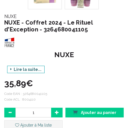
NUXE
NUXE - Coffret 2024 - Le Rituel
d'Exception - 3264680041105
NUXE
Lire la suite...
Gamme : COFFRET 2024
35,89€
Produit : LE RITUEL D'EXCEPTION
Contenance : 3 PRODUITS
Code EAN :
3264680041105
Code ACL : 8004110
Code ACL: 8004110
Ajouter au panier
Code EAN: 3264680041105
Ajouter à Ma liste