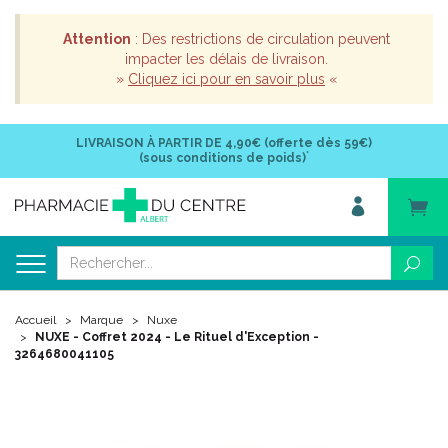
Attention
: Des restrictions de circulation peuvent
impacter les délais de livraison.
»
Cliquez ici pour en savoir plus
«
LIVRAISON À PARTIR DE
4,90€ (offerte dès 59€)
*
(sous conditions de poids)
Accueil
Marque
Nuxe
NUXE - Coffret 2024 - Le Rituel d'Exception -
3264680041105