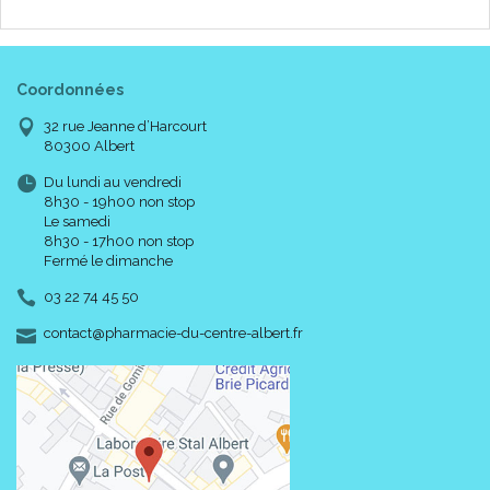
Coordonnées
32 rue Jeanne d’Harcourt
80300 Albert
Du lundi au vendredi
8h30 - 19h00 non stop
Le samedi
8h30 - 17h00 non stop
Fermé le dimanche
03 22 74 45 50
-
-
contact
@
pharmacie-du-centre-albert.fr